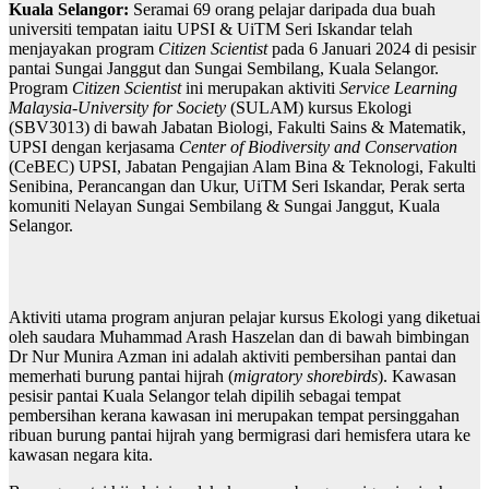
Kuala Selangor:
Seramai 69 orang pelajar daripada dua buah
universiti tempatan iaitu UPSI & UiTM Seri Iskandar telah
menjayakan program
Citizen Scientist
pada 6 Januari 2024 di pesisir
pantai Sungai Janggut dan Sungai Sembilang, Kuala Selangor.
Program
Citizen Scientist
ini merupakan aktiviti
Service Learning
Malaysia-University for Society
(SULAM) kursus Ekologi
(SBV3013) di bawah Jabatan Biologi, Fakulti Sains & Matematik,
UPSI dengan kerjasama
Center of Biodiversity and Conservation
(CeBEC) UPSI, Jabatan Pengajian Alam Bina & Teknologi, Fakulti
Senibina, Perancangan dan Ukur, UiTM Seri Iskandar, Perak serta
komuniti Nelayan Sungai Sembilang & Sungai Janggut, Kuala
Selangor.
Aktiviti utama program anjuran pelajar kursus Ekologi yang diketuai
oleh saudara Muhammad Arash Haszelan dan di bawah bimbingan
Dr Nur Munira Azman ini adalah aktiviti pembersihan pantai dan
memerhati burung pantai hijrah (
migratory shorebirds
). Kawasan
pesisir pantai Kuala Selangor telah dipilih sebagai tempat
pembersihan kerana kawasan ini merupakan tempat persinggahan
ribuan burung pantai hijrah yang bermigrasi dari hemisfera utara ke
kawasan negara kita.