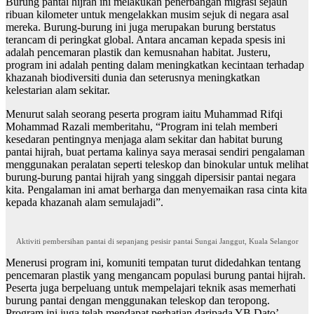
Burung pantai hijrah ini melakukan penerbangan migrasi sejauh
ribuan kilometer untuk mengelakkan musim sejuk di negara asal
mereka. Burung-burung ini juga merupakan burung berstatus
terancam di peringkat global. Antara ancaman kepada spesis ini
adalah pencemaran plastik dan kemusnahan habitat. Justeru,
program ini adalah penting dalam meningkatkan kecintaan terhadap
khazanah biodiversiti dunia dan seterusnya meningkatkan
kelestarian alam sekitar.
Menurut salah seorang peserta program iaitu Muhammad Rifqi
Mohammad Razali memberitahu, “Program ini telah memberi
kesedaran pentingnya menjaga alam sekitar dan habitat burung
pantai hijrah, buat pertama kalinya saya merasai sendiri pengalaman
menggunakan peralatan seperti teleskop dan binokular untuk melihat
burung-burung pantai hijrah yang singgah dipersisir pantai negara
kita. Pengalaman ini amat berharga dan menyemaikan rasa cinta kita
kepada khazanah alam semulajadi”.
Aktiviti pembersihan pantai di sepanjang pesisir pantai Sungai Janggut, Kuala Selangor
Menerusi program ini, komuniti tempatan turut didedahkan tentang
pencemaran plastik yang mengancam populasi burung pantai hijrah.
Peserta juga berpeluang untuk mempelajari teknik asas memerhati
burung pantai dengan menggunakan teleskop dan teropong.
Program ini juga telah mendapat perhatian daripada YB Dato’