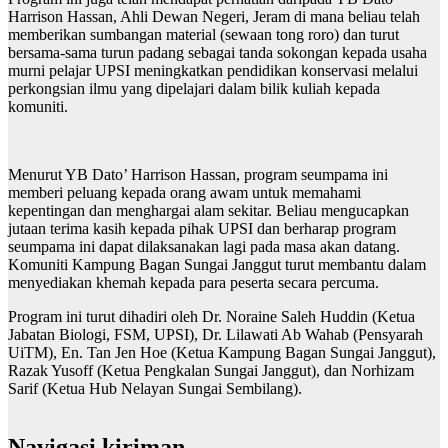
Harrison Hassan, Ahli Dewan Negeri, Jeram di mana beliau telah
memberikan sumbangan material (sewaan tong roro) dan turut
bersama-sama turun padang sebagai tanda sokongan kepada usaha
murni pelajar UPSI meningkatkan pendidikan konservasi melalui
perkongsian ilmu yang dipelajari dalam bilik kuliah kepada
komuniti.
Menurut YB Dato’ Harrison Hassan, program seumpama ini
memberi peluang kepada orang awam untuk memahami
kepentingan dan menghargai alam sekitar. Beliau mengucapkan
jutaan terima kasih kepada pihak UPSI dan berharap program
seumpama ini dapat dilaksanakan lagi pada masa akan datang.
Komuniti Kampung Bagan Sungai Janggut turut membantu dalam
menyediakan khemah kepada para peserta secara percuma.
Program ini turut dihadiri oleh Dr. Noraine Saleh Huddin (Ketua
Jabatan Biologi, FSM, UPSI), Dr. Lilawati Ab Wahab (Pensyarah
UiTM), En. Tan Jen Hoe (Ketua Kampung Bagan Sungai Janggut),
Razak Yusoff (Ketua Pengkalan Sungai Janggut), dan Norhizam
Sarif (Ketua Hub Nelayan Sungai Sembilang).
Navigasi kiriman