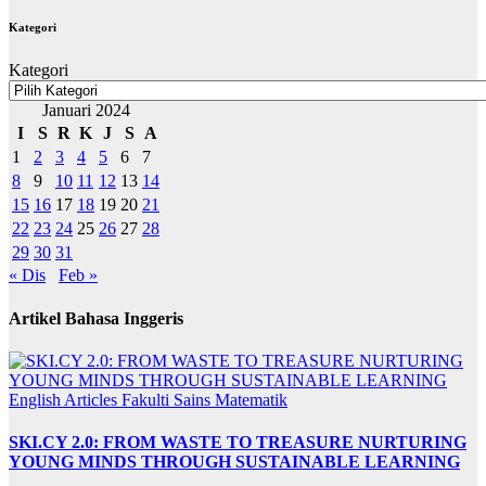
Kategori
Kategori
Januari 2024
I
S
R
K
J
S
A
1
2
3
4
5
6
7
8
9
10
11
12
13
14
15
16
17
18
19
20
21
22
23
24
25
26
27
28
29
30
31
« Dis
Feb »
Artikel Bahasa Inggeris
English Articles
Fakulti Sains Matematik
SKI.CY 2.0: FROM WASTE TO TREASURE NURTURING
YOUNG MINDS THROUGH SUSTAINABLE LEARNING