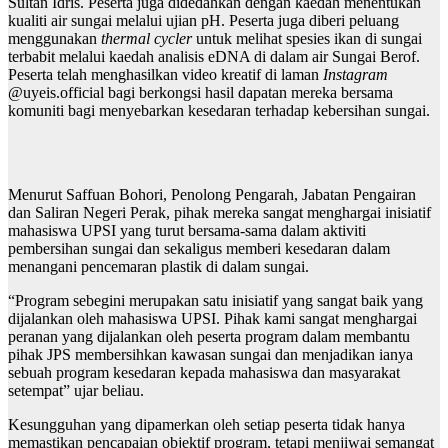
Sultan Idris. Peserta juga didedahkan dengan kaedah menentukan
kualiti air sungai melalui ujian pH. Peserta juga diberi peluang
menggunakan
thermal cycler
untuk melihat spesies ikan di sungai
terbabit melalui kaedah analisis eDNA di dalam air Sungai Berof.
Peserta telah menghasilkan video kreatif di laman
Instagram
@uyeis.official bagi berkongsi hasil dapatan mereka bersama
komuniti bagi menyebarkan kesedaran terhadap kebersihan sungai.
Menurut Saffuan Bohori, Penolong Pengarah, Jabatan Pengairan
dan Saliran Negeri Perak, pihak mereka sangat menghargai inisiatif
mahasiswa UPSI yang turut bersama-sama dalam aktiviti
pembersihan sungai dan sekaligus memberi kesedaran dalam
menangani pencemaran plastik di dalam sungai.
“Program sebegini merupakan satu inisiatif yang sangat baik yang
dijalankan oleh mahasiswa UPSI. Pihak kami sangat menghargai
peranan yang dijalankan oleh peserta program dalam membantu
pihak JPS membersihkan kawasan sungai dan menjadikan ianya
sebuah program kesedaran kepada mahasiswa dan masyarakat
setempat” ujar beliau.
Kesungguhan yang dipamerkan oleh setiap peserta tidak hanya
memastikan pencapaian objektif program, tetapi menjiwai semangat