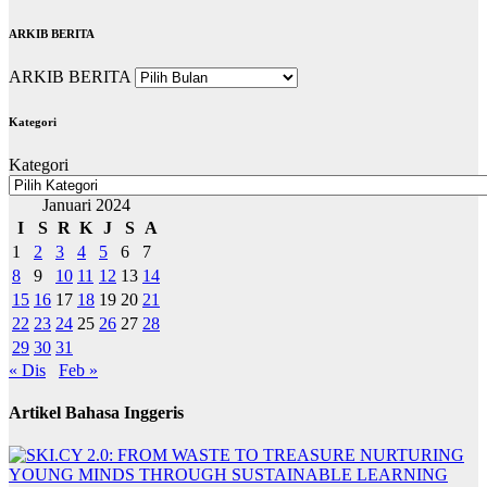
ARKIB BERITA
ARKIB BERITA
Kategori
Kategori
Januari 2024
I
S
R
K
J
S
A
1
2
3
4
5
6
7
8
9
10
11
12
13
14
15
16
17
18
19
20
21
22
23
24
25
26
27
28
29
30
31
« Dis
Feb »
Artikel Bahasa Inggeris