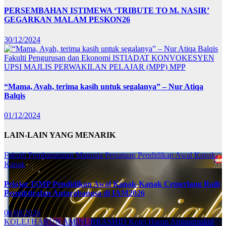
PERSEMBAHAN ISTIMEWA ‘TRIBUTE TO M. NASIR’
GEGARKAN MALAM PESKON26
30/12/2024
Fakulti Pengurusan dan Ekonomi
ISTIADAT KONVOKESYEN
UPSI
MAJLIS PERWAKILAN PELAJAR (MPP)
MPP
“Mama, Ayah, terima kasih untuk segalanya” – Nur Atiqa
Balqis
01/12/2024
LAIN-LAIN YANG MENARIK
Fakulti Pembangunan Manusia
Persatuan Pendidikan Awal Kanak-
Kanak
Pelajar ISMP Pendidikan Awal Kanak-Kanak Cemerlang Raih
Pengiktirafan Antarabangsa di IAM2026
06/08/2026
KOLEJ HARUN AMINURRASHID
Kolej Harun Aminurrashid