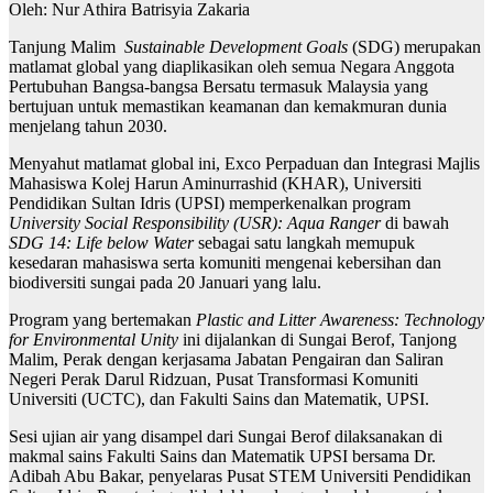
Oleh: Nur Athira Batrisyia Zakaria
Tanjung Malim ­
Sustainable Development Goals
(SDG) merupakan
matlamat global yang diaplikasikan oleh semua Negara Anggota
Pertubuhan Bangsa-bangsa Bersatu termasuk Malaysia yang
bertujuan untuk memastikan keamanan dan kemakmuran dunia
menjelang tahun 2030.
Menyahut matlamat global ini, Exco Perpaduan dan Integrasi Majlis
Mahasiswa Kolej Harun Aminurrashid (KHAR), Universiti
Pendidikan Sultan Idris (UPSI) memperkenalkan program
University Social Responsibility (USR): Aqua Ranger
di bawah
SDG 14: Life below Water
sebagai satu langkah memupuk
kesedaran mahasiswa serta komuniti mengenai kebersihan dan
biodiversiti sungai pada 20 Januari yang lalu.
Program yang bertemakan
Plastic and Litter Awareness: Technology
for Environmental Unity
ini dijalankan di Sungai Berof, Tanjong
Malim, Perak dengan kerjasama Jabatan Pengairan dan Saliran
Negeri Perak Darul Ridzuan, Pusat Transformasi Komuniti
Universiti (UCTC), dan Fakulti Sains dan Matematik, UPSI.
Sesi ujian air yang disampel dari Sungai Berof dilaksanakan di
makmal sains Fakulti Sains dan Matematik UPSI bersama Dr.
Adibah Abu Bakar, penyelaras Pusat STEM Universiti Pendidikan