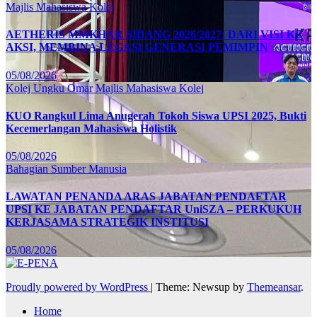
Majlis Mahasiswa Kolej
AETHERIS MMKHAR SIDANG 2026/2027: DARI VISI KE
AKSI, MEMBINA LEGASI GENERASI PEMIMPIN
05/08/2026
Kolej Ungku Omar
Majlis Mahasiswa Kolej
KUO Rangkul Lima Anugerah Tokoh Siswa UPSI 2025, Bukti
Kecemerlangan Mahasiswa Holistik
05/08/2026
Bahagian Sumber Manusia
LAWATAN PENANDA ARAS JABATAN PENDAFTAR
UPSI KE JABATAN PENDAFTAR UniSZA – PERKUKUH
KERJASAMA STRATEGIK INSTITUSI
05/08/2026
Proudly powered by WordPress
|
Theme: Newsup by
Themeansar
.
Home