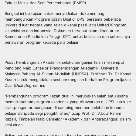
Fakulti Muzik dan Seni Persembahan (FMSP).
Bengkel ini bertujuan untuk menyediakan dokumen bagi
membangunkan Program Ijazah Dual di UPSI bersama beberapa
universiti luar negara yang telah dikenal pasti iaitu United Kingdom,
Uzbekistan dan Indonesia. Dokumen tersebut akan dihantar ke
Kementerian Pendidikan Tinggi (KPT) untuk kelulusan dan seterusnya
penawaran program kepada para pelajar.
Pusat Pembangunan Akademik selaku penganjur telah menjemput
Penolong Naib Canselor (Pengembangan Akademik) ️Universiti
Malaysia Pahang Al-Sultan Abdullah (UMPSA), Profesor Ts. Dr Kamal
Yusoh untuk mengadakan sesi perkongsian berkaitan Program Ijazah
Dual (
Dual Degree
) ini.
“Pembangunan program ijazah dual ini merupakan salah satu usaha
memartabatkan program akademik yang ditawarkan di UPSI untuk ke
arah pengantarabangsaan di samping memberi kelebihan kepada
pelajar daripada segi pengiktirafan,” ucap Prof. Dr. Abdul Rahim
Razalli, Timbalan Naib Canselor (Akademik dan Antarabangsa) dalam
sesi aluan.
Beliau berharap bengkel ini menjadi medan perbincangan dan