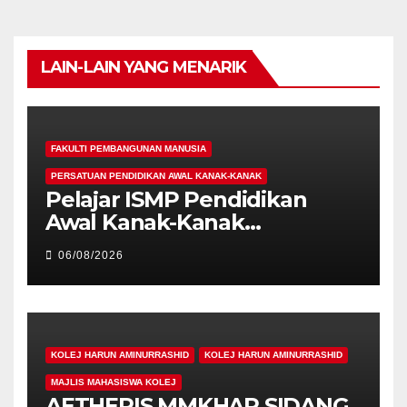
LAIN-LAIN YANG MENARIK
FAKULTI PEMBANGUNAN MANUSIA
PERSATUAN PENDIDIKAN AWAL KANAK-KANAK
Pelajar ISMP Pendidikan
Awal Kanak-Kanak
Cemerlang Raih
06/08/2026
Pengiktirafan Antarabangsa
di IAM2026
KOLEJ HARUN AMINURRASHID
KOLEJ HARUN AMINURRASHID
MAJLIS MAHASISWA KOLEJ
AETHERIS MMKHAR SIDANG