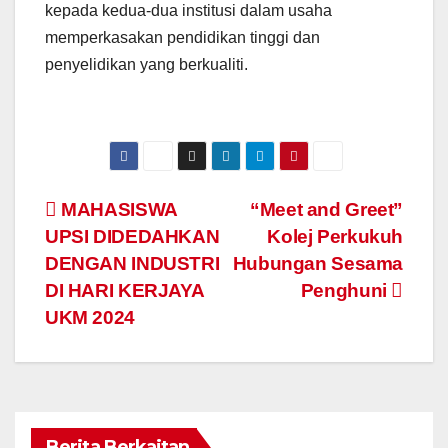
kepada kedua-dua institusi dalam usaha
memperkasakan pendidikan tinggi dan
penyelidikan yang berkualiti.
Navigasi
MAHASISWA
“Meet and Greet”
UPSI DIDEDAHKAN
Kolej Perkukuh
kiriman
DENGAN INDUSTRI
Hubungan Sesama
DI HARI KERJAYA
Penghuni
UKM 2024
Berita Berkaitan