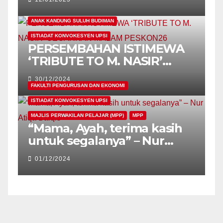
UPSI 2024
ANAK KANDUNG SULUH BUDIMAN
ISTIADAT KONVOKESYEN UPSI
PERSEMBAHAN ISTIMEWA
‘TRIBUTE TO M. NASIR’
GEGARKAN MALAM
30/12/2024
PESKON26
FAKULTI PENGURUSAN DAN EKONOMI
ISTIADAT KONVOKESYEN UPSI
MAJLIS PERWAKILAN PELAJAR (MPP)
MPP
“Mama, Ayah, terima kasih
untuk segalanya” – Nur
Atiqa Balqis
01/12/2024