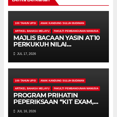
100 TAHUN UPSI
ANAK KANDUNG SULUH BUDIMAN
ARTIKEL BAHASA MELAYU
FAKULTI PEMBANGUNAN MANUSIA
MAJLIS BACAAN YASIN AT10
PERKUKUH NILAI
KEROHANIAN,
JUL 17, 2026
KEPRIHATINAN DAN
UKHUWAH MAHASISWA
PROGRAM PENDIDIKAN
KHAS
100 TAHUN UPSI
ANAK KANDUNG SULUH BUDIMAN
ARTIKEL BAHASA MELAYU
FAKULTI PEMBANGUNAN MANUSIA
PROGRAM PRIHATIN
PEPERIKSAAN “KIT EXAM,
MISI 4.00” SUNTIK
JUL 16, 2026
SEMANGAT DAN