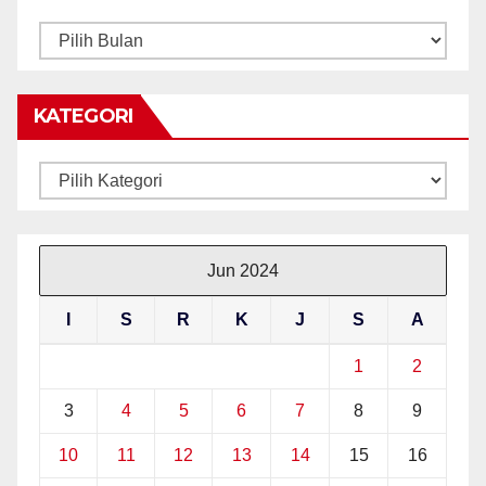
ARKIB
BERITA
KATEGORI
Kategori
Jun 2024
I
S
R
K
J
S
A
1
2
3
4
5
6
7
8
9
10
11
12
13
14
15
16