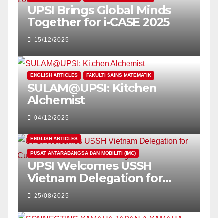
UPSI Brings Global Minds
Together for i-CASE 2025
15/12/2025
ENGLISH ARTICLES
FAKULTI SAINS MATEMATIK
SULAM@UPSI: Kitchen
Alchemist
04/12/2025
ENGLISH ARTICLES
PUSAT ANTARABANGSA DAN MOBILITI (IMC)
UPSI Welcomes USSH
Vietnam Delegation for
Cultural and Academic
25/08/2025
Exchange