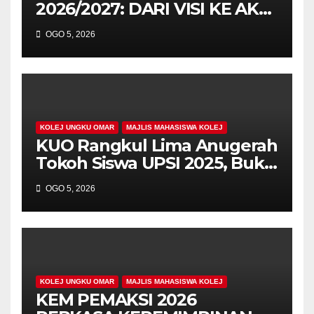
2026/2027: DARI VISI KE AKSI,
MEMBINA LEGASI GENERASI
OGO 5, 2026
PEMIMPIN
KOLEJ UNGKU OMAR
MAJLIS MAHASISWA KOLEJ
KUO Rangkul Lima Anugerah
Tokoh Siswa UPSI 2025, Bukti
Kecemerlangan Mahasiswa
OGO 5, 2026
Holistik
KOLEJ UNGKU OMAR
MAJLIS MAHASISWA KOLEJ
KEM PEMAKSI 2026