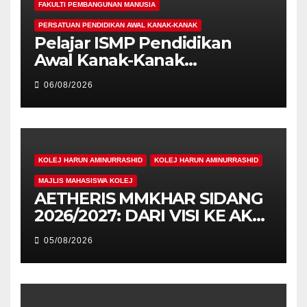
FAKULTI PEMBANGUNAN MANUSIA
PERSATUAN PENDIDIKAN AWAL KANAK-KANAK
Pelajar ISMP Pendidikan
Awal Kanak-Kanak
Cemerlang Raih
06/08/2026
Pengiktirafan Antarabangsa
di IAM2026
KOLEJ HARUN AMINURRASHID
KOLEJ HARUN AMINURRASHID
MAJLIS MAHASISWA KOLEJ
AETHERIS MMKHAR SIDANG
2026/2027: DARI VISI KE AKSI,
MEMBINA LEGASI GENERASI
05/08/2026
PEMIMPIN