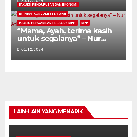
30/12/2024
PESKON26
FAKULTI PENGURUSAN DAN EKONOMI
ISTIADAT KONVOKESYEN UPSI
MAJLIS PERWAKILAN PELAJAR (MPP)
MPP
“Mama, Ayah, terima kasih
untuk segalanya” – Nur
Atiqa Balqis
01/12/2024
LAIN-LAIN YANG MENARIK