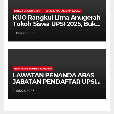
KOLEJ UNGKU OMAR
MAJLIS MAHASISWA KOLEJ
KUO Rangkul Lima Anugerah
Tokoh Siswa UPSI 2025, Bukti
Kecemerlangan Mahasiswa
05/08/2026
Holistik
BAHAGIAN SUMBER MANUSIA
LAWATAN PENANDA ARAS
JABATAN PENDAFTAR UPSI
KE JABATAN PENDAFTAR
05/08/2026
UniSZA – PERKUKUH
KERJASAMA STRATEGIK
INSTITUSI