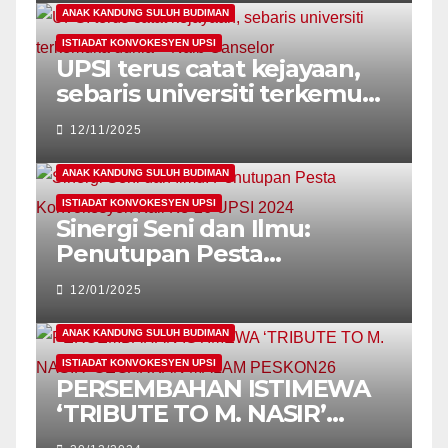
SEMANGAT MAHASISWA
ANAK KANDUNG SULUH BUDIMAN
MAHASISWI UPSI!
ISTIADAT KONVOKESYEN UPSI
UPSI terus catat kejayaan,
sebaris universiti terkemuka
dunia – Naib Canselor
12/11/2025
ANAK KANDUNG SULUH BUDIMAN
ISTIADAT KONVOKESYEN UPSI
Sinergi Seni dan Ilmu:
Penutupan Pesta
Konvokesyen Kali Ke-26
12/01/2025
UPSI 2024
ANAK KANDUNG SULUH BUDIMAN
ISTIADAT KONVOKESYEN UPSI
PERSEMBAHAN ISTIMEWA
‘TRIBUTE TO M. NASIR’
GEGARKAN MALAM