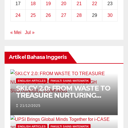
17
18
19
20
21
22
23
24
25
26
27
28
29
30
« Mei
Jul »
Artikel Bahasa Inggeris
ENGLISH ARTICLES
FAKULTI SAINS MATEMATIK
SKI.CY 2.0: FROM WASTE TO
TREASURE NURTURING
YOUNG MINDS THROUGH
21/12/2025
SUSTAINABLE LEARNING
ENGLISH ARTICLES
FAKULTI SAINS MATEMATIK