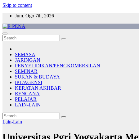
Skip to content
Jum. Ogo 7th, 2026
E-PENA
Berita Digital Terkini
SEMASA
JARINGAN
PENYELIDIKAN/PENGKOMERSILAN
SEMINAR
SUKAN & BUDAYA
IPT/AGENSI
KERATAN AKHBAR
RENCANA
PELAJAR
LAIN-LAIN
Lain-Lain
Universitas Pgri Yogyakarta M