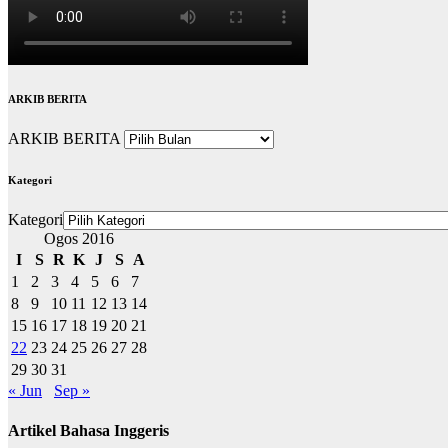
ARKIB BERITA
ARKIB BERITA
Kategori
Kategori
Ogos 2016
I
S
R
K
J
S
A
1
2
3
4
5
6
7
8
9
10
11
12
13
14
15
16
17
18
19
20
21
22
23
24
25
26
27
28
29
30
31
« Jun
Sep »
Artikel Bahasa Inggeris