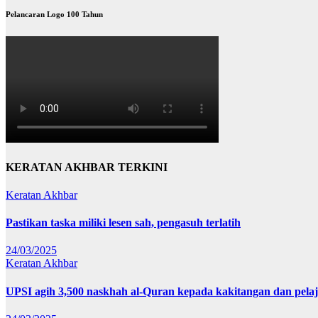
Pelancaran Logo 100 Tahun
KERATAN AKHBAR TERKINI
Keratan Akhbar
Pastikan taska miliki lesen sah, pengasuh terlatih
24/03/2025
Keratan Akhbar
UPSI agih 3,500 naskhah al-Quran kepada kakitangan dan pela