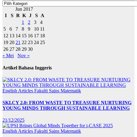
Jun 2017
I
S
R
K
J
S
A
1
2
3
4
5
6
7
8
9
10
11
12
13
14
15
16
17
18
19
20
21
22
23
24
25
26
27
28
29
30
« Mei
Nov »
Artikel Bahasa Inggeris
English Articles
Fakulti Sains Matematik
SKI.CY 2.0: FROM WASTE TO TREASURE NURTURING
YOUNG MINDS THROUGH SUSTAINABLE LEARNING
21/12/2025
English Articles
Fakulti Sains Matematik