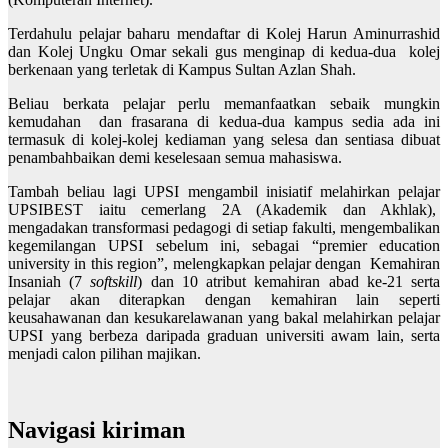
Terdahulu pelajar baharu mendaftar di Kolej Harun Aminurrashid
dan Kolej Ungku Omar sekali gus menginap di kedua-dua kolej
berkenaan yang terletak di Kampus Sultan Azlan Shah.
Beliau berkata pelajar perlu memanfaatkan sebaik mungkin
kemudahan dan frasarana di kedua-dua kampus sedia ada ini
termasuk di kolej-kolej kediaman yang selesa dan sentiasa dibuat
penambahbaikan demi keselesaan semua mahasiswa.
Tambah beliau lagi UPSI mengambil inisiatif melahirkan pelajar
UPSIBEST iaitu cemerlang 2A (Akademik dan Akhlak),
mengadakan transformasi pedagogi di setiap fakulti, mengembalikan
kegemilangan UPSI sebelum ini, sebagai “premier education
university in this region”, melengkapkan pelajar dengan Kemahiran
Insaniah (7
softskill
) dan 10 atribut kemahiran abad ke-21 serta
pelajar akan diterapkan dengan kemahiran lain seperti
keusahawanan dan kesukarelawanan yang bakal melahirkan pelajar
UPSI yang berbeza daripada graduan universiti awam lain, serta
menjadi calon pilihan majikan.
Navigasi kiriman