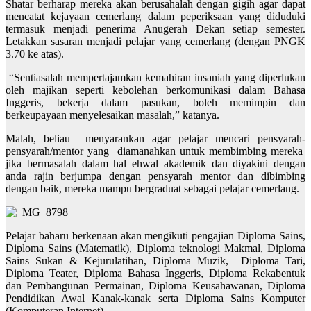
Shatar berharap mereka akan berusahalah dengan gigih agar dapat
mencatat kejayaan cemerlang dalam peperiksaan yang diduduki
termasuk menjadi penerima Anugerah Dekan setiap semester.
Letakkan sasaran menjadi pelajar yang cemerlang (dengan PNGK
3.70 ke atas).
“Sentiasalah mempertajamkan kemahiran insaniah yang diperlukan
oleh majikan seperti kebolehan berkomunikasi dalam Bahasa
Inggeris, bekerja dalam pasukan, boleh memimpin dan
berkeupayaan menyelesaikan masalah,” katanya.
Malah, beliau menyarankan agar pelajar mencari pensyarah-
pensyarah/mentor yang diamanahkan untuk membimbing mereka
jika bermasalah dalam hal ehwal akademik dan diyakini dengan
anda rajin berjumpa dengan pensyarah mentor dan dibimbing
dengan baik, mereka mampu bergraduat sebagai pelajar cemerlang.
Pelajar baharu berkenaan akan mengikuti pengajian Diploma Sains,
Diploma Sains (Matematik), Diploma teknologi Makmal, Diploma
Sains Sukan & Kejurulatihan, Diploma Muzik, Diploma Tari,
Diploma Teater, Diploma Bahasa Inggeris, Diploma Rekabentuk
dan Pembangunan Permainan, Diploma Keusahawanan, Diploma
Pendidikan Awal Kanak-kanak serta Diploma Sains Komputer
(Komputeran Internet).