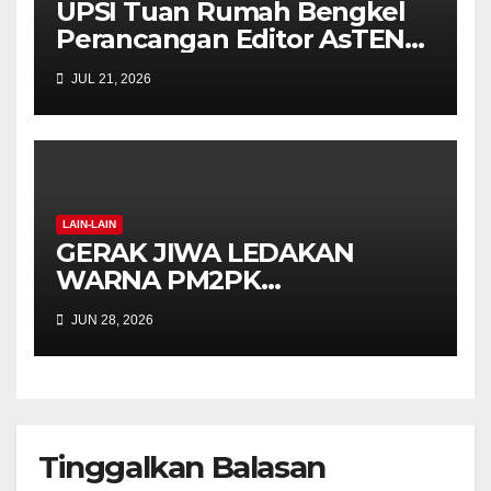
UPSI Tuan Rumah Bengkel
Perancangan Editor AsTEN
Journal of Teacher Training
JUL 21, 2026
Education
LAIN-LAIN
GERAK JIWA LEDAKAN
WARNA PM2PK
SEMARAKKAN FPM FEST
JUN 28, 2026
2026 DENGAN SEMANGAT
INKLUSIF DAN KREATIVITI
Tinggalkan Balasan