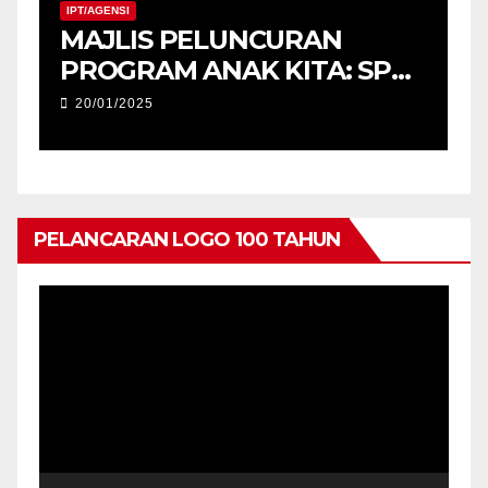
IPT/AGENSI
MAJLIS PELUNCURAN
M
PROGRAM ANAK KITA: SPM
2025 (USM) DAN
20/01/2025
PENYERAHAN TABLET
PENDIDIKAN, PERINGKAT
NEGERI KEDAH
PELANCARAN LOGO 100 TAHUN
Pemain
Video