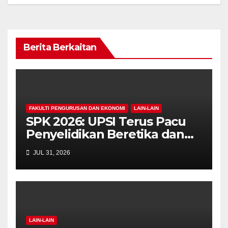
Berita Berkaitan
FAKULTI PENGURUSAN DAN EKONOMI
LAIN-LAIN
SPK 2026: UPSI Terus Pacu
Penyelidikan Beretika dan
Inovasi Berteraskan
JUL 31, 2026
Manusiawi Dalam Era AI
LAIN-LAIN