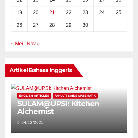
19
20
21
22
23
24
25
26
27
28
29
30
« Mei
Nov »
Artikel Bahasa Inggeris
E
ENGLISH ARTICLES
FAKULTI SAINS MATEMATIK
P
SULAM@UPSI: Kitchen
U
Alchemist
V
C
04/12/2025
E