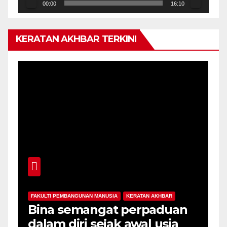
00:00
16:10
KERATAN AKHBAR TERKINI
FAKULTI PEMBANGUNAN MANUSIA
KERATAN AKHBAR
F
-
Bina semangat perpaduan
P
dalam diri sejak awal usia
p