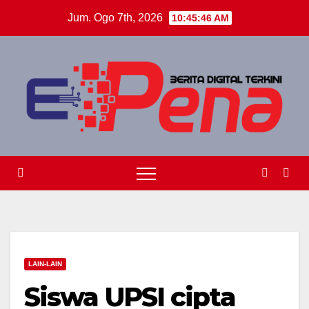
Skip
Jum. Ogo 7th, 2026
10:45:46 AM
to
content
LAIN-LAIN
Siswa UPSI cipta