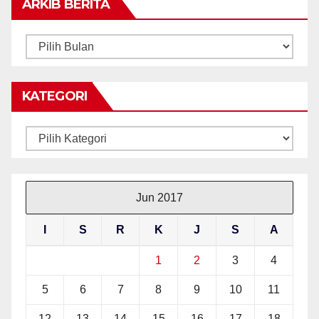
ARKIB BERITA
ARKIB
BERITA
KATEGORI
Kategori
Jun 2017
I
S
R
K
J
S
A
1
2
3
4
5
6
7
8
9
10
11
12
13
14
15
16
17
18