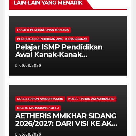
LAIN-LAIN YANG MENARIK
FAKULTI PEMBANGUNAN MANUSIA
PERSATUAN PENDIDIKAN AWAL KANAK-KANAK
Pelajar ISMP Pendidikan
Awal Kanak-Kanak
Cemerlang Raih
06/08/2026
Pengiktirafan Antarabangsa
di IAM2026
KOLEJ HARUN AMINURRASHID
KOLEJ HARUN AMINURRASHID
MAJLIS MAHASISWA KOLEJ
AETHERIS MMKHAR SIDANG
2026/2027: DARI VISI KE AKSI,
MEMBINA LEGASI GENERASI
05/08/2026