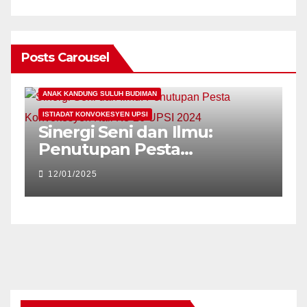
Posts Carousel
ANAK KANDUNG SULUH BUDIMAN
A
ISTIADAT KONVOKESYEN UPSI
I
Sinergi Seni dan Ilmu:
P
ka
Penutupan Pesta
‘
Konvokesyen Kali Ke-26
12/01/2025
UPSI 2024
P