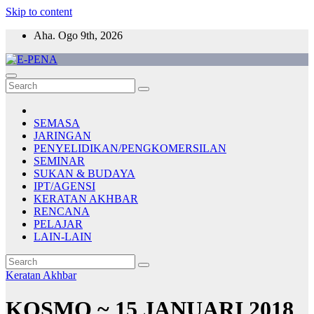
Skip to content
Aha. Ogo 9th, 2026
E-PENA
Berita Digital Terkini
SEMASA
JARINGAN
PENYELIDIKAN/PENGKOMERSILAN
SEMINAR
SUKAN & BUDAYA
IPT/AGENSI
KERATAN AKHBAR
RENCANA
PELAJAR
LAIN-LAIN
Keratan Akhbar
KOSMO ~ 15 JANUARI 2018