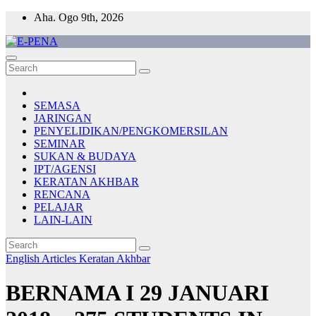
Skip
Aha. Ogo 9th, 2026
to
content
E-PENA
Berita Digital Terkini
SEMASA
JARINGAN
PENYELIDIKAN/PENGKOMERSILAN
SEMINAR
SUKAN & BUDAYA
IPT/AGENSI
KERATAN AKHBAR
RENCANA
PELAJAR
LAIN-LAIN
English Articles
Keratan Akhbar
BERNAMA I 29 JANUARI