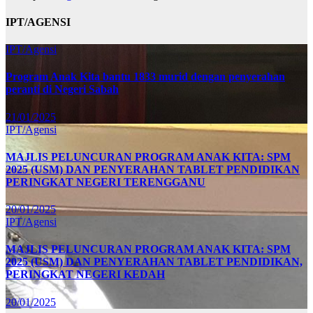
IPT/AGENSI
IPT/Agensi
Program Anak Kita bantu 1833 murid dengan penyerahan
peranti di Negeri Sabah
21/01/2025
IPT/Agensi
MAJLIS PELUNCURAN PROGRAM ANAK KITA: SPM
2025 (USM) DAN PENYERAHAN TABLET PENDIDIKAN
PERINGKAT NEGERI TERENGGANU
20/01/2025
IPT/Agensi
MAJLIS PELUNCURAN PROGRAM ANAK KITA: SPM
2025 (USM) DAN PENYERAHAN TABLET PENDIDIKAN,
PERINGKAT NEGERI KEDAH
20/01/2025