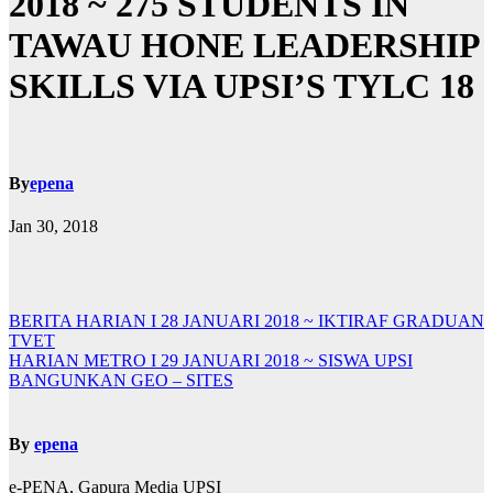
2018 ~ 275 STUDENTS IN
TAWAU HONE LEADERSHIP
SKILLS VIA UPSI’S TYLC 18
By
epena
Jan 30, 2018
Navigasi
BERITA HARIAN I 28 JANUARI 2018 ~ IKTIRAF GRADUAN
TVET
kiriman
HARIAN METRO I 29 JANUARI 2018 ~ SISWA UPSI
BANGUNKAN GEO – SITES
By
epena
e-PENA, Gapura Media UPSI