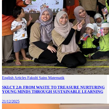
English Articles
Fakulti Sains Matematik
SKI.CY 2.0: FROM WASTE TO TREASURE NURTURING
YOUNG MINDS THROUGH SUSTAINABLE LEARNING
21/12/2025