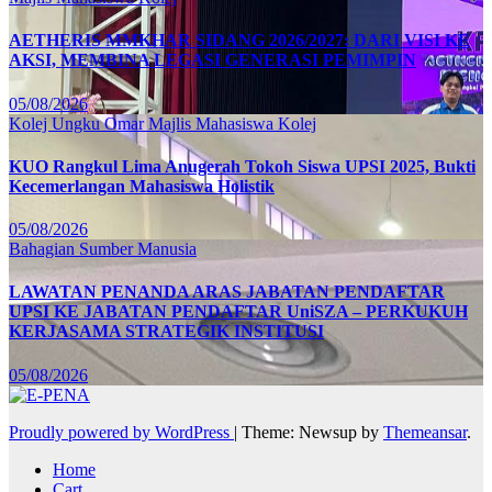
AETHERIS MMKHAR SIDANG 2026/2027: DARI VISI KE
AKSI, MEMBINA LEGASI GENERASI PEMIMPIN
05/08/2026
Kolej Ungku Omar
Majlis Mahasiswa Kolej
KUO Rangkul Lima Anugerah Tokoh Siswa UPSI 2025, Bukti
Kecemerlangan Mahasiswa Holistik
05/08/2026
Bahagian Sumber Manusia
LAWATAN PENANDA ARAS JABATAN PENDAFTAR
UPSI KE JABATAN PENDAFTAR UniSZA – PERKUKUH
KERJASAMA STRATEGIK INSTITUSI
05/08/2026
Proudly powered by WordPress
|
Theme: Newsup by
Themeansar
.
Home
Cart