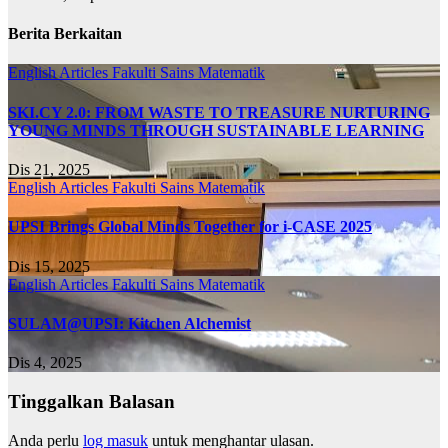
Berita Berkaitan
English Articles
Fakulti Sains Matematik
SKI.CY 2.0: FROM WASTE TO TREASURE NURTURING
YOUNG MINDS THROUGH SUSTAINABLE LEARNING
Dis 21, 2025
English Articles
Fakulti Sains Matematik
UPSI Brings Global Minds Together for i-CASE 2025
Dis 15, 2025
English Articles
Fakulti Sains Matematik
SULAM@UPSI: Kitchen Alchemist
Dis 4, 2025
Tinggalkan Balasan
Anda perlu
log masuk
untuk menghantar ulasan.