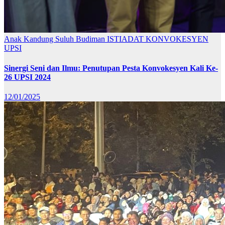
Anak Kandung Suluh Budiman
ISTIADAT KONVOKESYEN
UPSI
Sinergi Seni dan Ilmu: Penutupan Pesta Konvokesyen Kali Ke-
26 UPSI 2024
12/01/2025