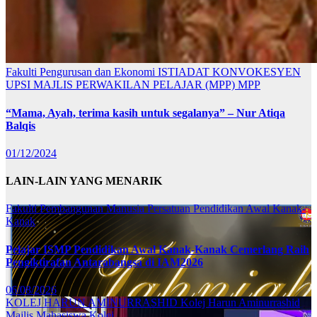
Fakulti Pengurusan dan Ekonomi
ISTIADAT KONVOKESYEN
UPSI
MAJLIS PERWAKILAN PELAJAR (MPP)
MPP
“Mama, Ayah, terima kasih untuk segalanya” – Nur Atiqa
Balqis
01/12/2024
LAIN-LAIN YANG MENARIK
Fakulti Pembangunan Manusia
Persatuan Pendidikan Awal Kanak-
Kanak
Pelajar ISMP Pendidikan Awal Kanak-Kanak Cemerlang Raih
Pengiktirafan Antarabangsa di IAM2026
06/08/2026
KOLEJ HARUN AMINURRASHID
Kolej Harun Aminurrashid
Majlis Mahasiswa Kolej