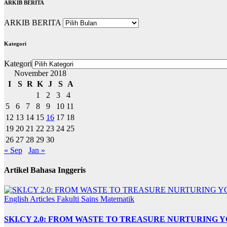
ARKIB BERITA
ARKIB BERITA
Kategori
Kategori
November 2018
I
S
R
K
J
S
A
1
2
3
4
5
6
7
8
9
10
11
12
13
14
15
16
17
18
19
20
21
22
23
24
25
26
27
28
29
30
« Sep
Jan »
Artikel Bahasa Inggeris
English Articles
Fakulti Sains Matematik
SKI.CY 2.0: FROM WASTE TO TREASURE NURTURING