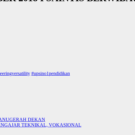
eeringversatility
#upsino1pendidikan
LI ANUGERAH DEKAN
0 PENGAJAR TEKNIKAL, VOKASIONAL