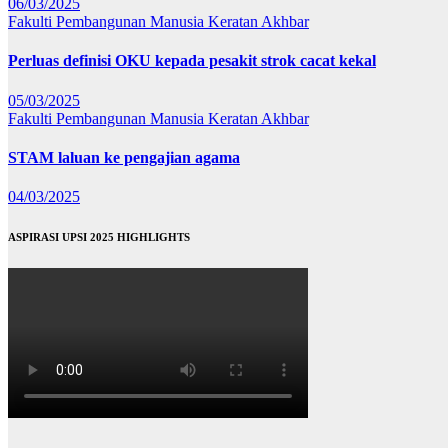
06/03/2025
Fakulti Pembangunan Manusia
Keratan Akhbar
Perluas definisi OKU kepada pesakit strok cacat kekal
05/03/2025
Fakulti Pembangunan Manusia
Keratan Akhbar
STAM laluan ke pengajian agama
04/03/2025
ASPIRASI UPSI 2025 HIGHLIGHTS