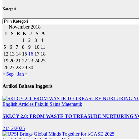
BERITA
Kategori
Kategori
November 2018
I
S
R
K
J
S
A
1
2
3
4
5
6
7
8
9
10
11
12
13
14
15
16
17
18
19
20
21
22
23
24
25
26
27
28
29
30
« Sep
Jan »
Artikel Bahasa Inggeris
English Articles
Fakulti Sains Matematik
SKI.CY 2.0: FROM WASTE TO TREASURE NURTURING
21/12/2025