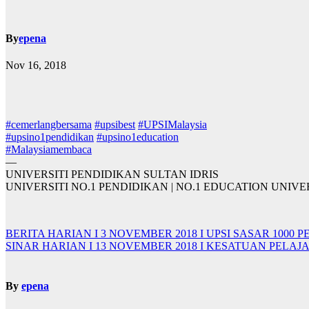
By
epena
Nov 16, 2018
#
cemerlangbersama
#
upsibest
#
UPSIMalaysia
#
upsino1pendidikan
#
upsino1education
#
Malaysiamembaca
—
UNIVERSITI PENDIDIKAN SULTAN IDRIS
UNIVERSITI NO.1 PENDIDIKAN | NO.1 EDUCATION UNIVE
Navigasi
BERITA HARIAN I 3 NOVEMBER 2018 I UPSI SASAR 100
SINAR HARIAN I 13 NOVEMBER 2018 I KESATUAN PELA
kiriman
By
epena