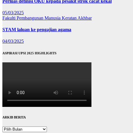
Perluas definisi OKU kepada pesakit strok cacat kekal
05/03/2025
Fakulti Pembangunan Manusia
Keratan Akhbar
STAM laluan ke pengajian agama
04/03/2025
ASPIRASI UPSI 2025 HIGHLIGHTS
ARKIB BERITA
ARKIB