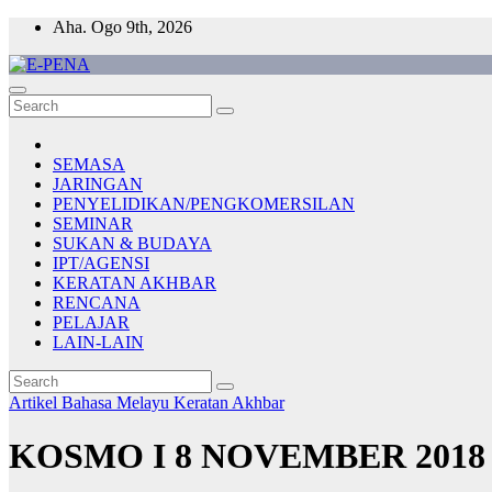
Skip
Aha. Ogo 9th, 2026
to
content
E-PENA
Berita Digital Terkini
SEMASA
JARINGAN
PENYELIDIKAN/PENGKOMERSILAN
SEMINAR
SUKAN & BUDAYA
IPT/AGENSI
KERATAN AKHBAR
RENCANA
PELAJAR
LAIN-LAIN
Artikel Bahasa Melayu
Keratan Akhbar
KOSMO I 8 NOVEMBER 201