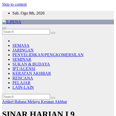
Skip to content
Sab. Ogo 8th, 2026
E-PENA
Berita Digital Terkini
SEMASA
JARINGAN
PENYELIDIKAN/PENGKOMERSILAN
SEMINAR
SUKAN & BUDAYA
IPT/AGENSI
KERATAN AKHBAR
RENCANA
PELAJAR
LAIN-LAIN
Artikel Bahasa Melayu
Keratan Akhbar
SINAR HARIAN I 9