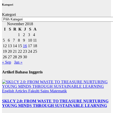
Kategori
Kategori
November 2018
I
S
R
K
J
S
A
1
2
3
4
5
6
7
8
9
10
11
12
13
14
15
16
17
18
19
20
21
22
23
24
25
26
27
28
29
30
« Sep
Jan »
Artikel Bahasa Inggeris
English Articles
Fakulti Sains Matematik
SKI.CY 2.0: FROM WASTE TO TREASURE NURTURING
YOUNG MINDS THROUGH SUSTAINABLE LEARNING