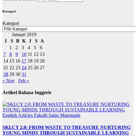
Kategori
Kategori
Januari 2019
I
S
R
K
J
S
A
1
2
3
4
5
6
7
8
9
10
11
12
13
14
15
16
17
18
19
20
21
22
23
24
25
26
27
28
29
30
31
« Nov
Feb »
Artikel Bahasa Inggeris
English Articles
Fakulti Sains Matematik
SKI.CY 2.0: FROM WASTE TO TREASURE NURTURING
YOUNG MINDS THROUGH SUSTAINABLE LEARNING