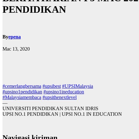
PENDIDIKAN
By
epena
Mac 13, 2020
#
cemerlangbersama
#
upsibest
#
UPSIMalaysia
#
upsino1pendidikan
#
upsino1ineducation
#
Malaysiamembaca
#
upsithenextlevel
—
UNIVERSITI PENDIDIKAN SULTAN IDRIS
UPSI NO.1 PENDIDIKAN | UPSI NO.1 IN EDUCATION
Navigasi kiriman