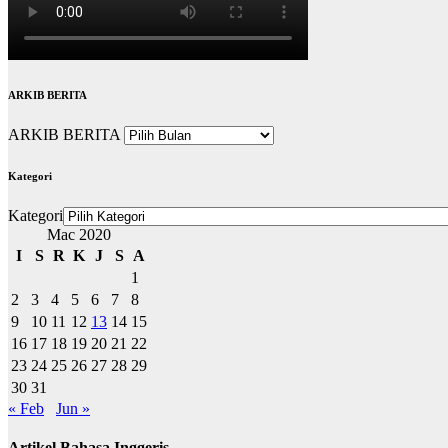
ARKIB BERITA
ARKIB BERITA
Kategori
Kategori
Mac 2020
I
S
R
K
J
S
A
1
2
3
4
5
6
7
8
9
10
11
12
13
14
15
16
17
18
19
20
21
22
23
24
25
26
27
28
29
30
31
« Feb
Jun »
Artikel Bahasa Inggeris