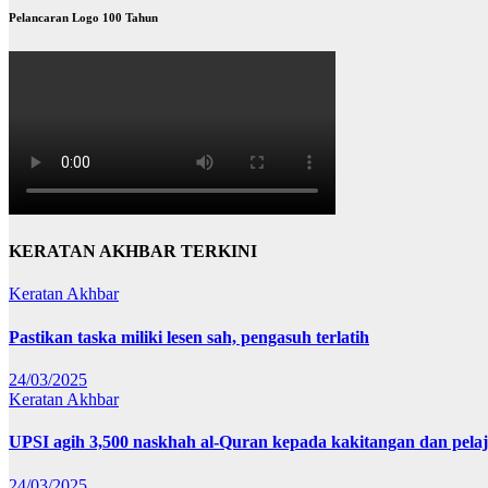
Pelancaran Logo 100 Tahun
KERATAN AKHBAR TERKINI
Keratan Akhbar
Pastikan taska miliki lesen sah, pengasuh terlatih
24/03/2025
Keratan Akhbar
UPSI agih 3,500 naskhah al-Quran kepada kakitangan dan pela
24/03/2025