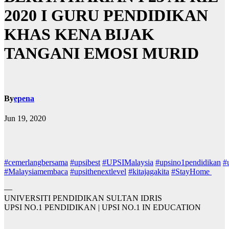
2020 I GURU PENDIDIKAN
KHAS KENA BIJAK
TANGANI EMOSI MURID
By
epena
Jun 19, 2020
#
cemerlangbersama
#
upsibest
#
UPSIMalaysia
#
upsino1pendidikan
#
#
Malaysiamembaca
#
upsithenextlevel
#
kitajagakita
#
StayHome
—
UNIVERSITI PENDIDIKAN SULTAN IDRIS
UPSI NO.1 PENDIDIKAN | UPSI NO.1 IN EDUCATION