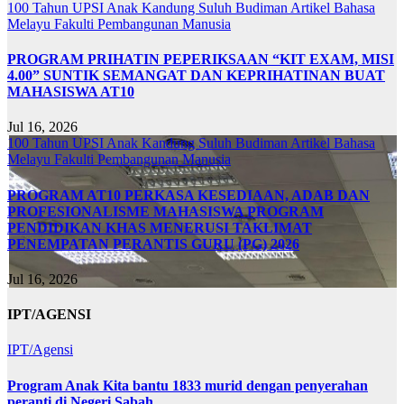
100 Tahun UPSI
Anak Kandung Suluh Budiman
Artikel Bahasa
Melayu
Fakulti Pembangunan Manusia
PROGRAM PRIHATIN PEPERIKSAAN “KIT EXAM, MISI
4.00” SUNTIK SEMANGAT DAN KEPRIHATINAN BUAT
MAHASISWA AT10
Jul 16, 2026
100 Tahun UPSI
Anak Kandung Suluh Budiman
Artikel Bahasa
Melayu
Fakulti Pembangunan Manusia
PROGRAM AT10 PERKASA KESEDIAAN, ADAB DAN
PROFESIONALISME MAHASISWA PROGRAM
PENDIDIKAN KHAS MENERUSI TAKLIMAT
PENEMPATAN PERANTIS GURU (PG) 2026
Jul 16, 2026
IPT/AGENSI
IPT/Agensi
Program Anak Kita bantu 1833 murid dengan penyerahan
peranti di Negeri Sabah