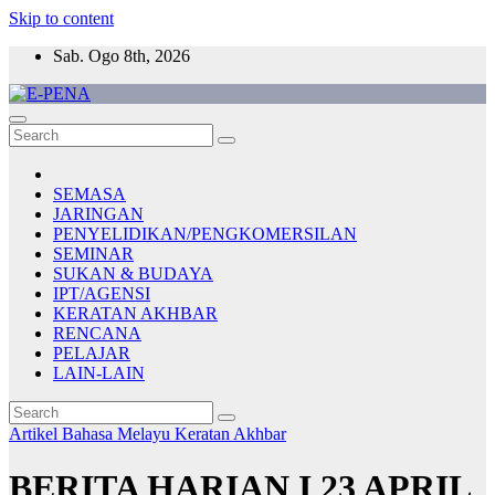
Skip to content
Sab. Ogo 8th, 2026
E-PENA
Berita Digital Terkini
SEMASA
JARINGAN
PENYELIDIKAN/PENGKOMERSILAN
SEMINAR
SUKAN & BUDAYA
IPT/AGENSI
KERATAN AKHBAR
RENCANA
PELAJAR
LAIN-LAIN
Artikel Bahasa Melayu
Keratan Akhbar
BERITA HARIAN I 23 APRIL