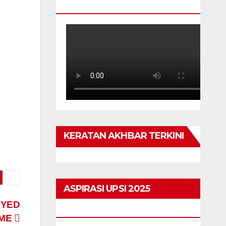
TAHUN
KERATAN AKHBAR TERKINI
ASPIRASI UPSI 2025
OYED
HIGHLIGHTS
OME