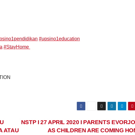
psino1pendidikan
#
upsino1education
ta
#
StayHome
ATION
LU
NSTP I 27 APRIL 2020 I PARENTS EVORJ
A ATAU
AS CHILDREN ARE COMING H