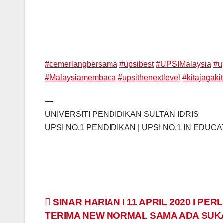
#
cemerlangbersama
#
upsibest
#
UPSIMalaysia
#
u
#
Malaysiamembaca
#
upsithenextlevel
#
kitajagaki
—
UNIVERSITI PENDIDIKAN SULTAN IDRIS
UPSI NO.1 PENDIDIKAN | UPSI NO.1 IN EDUC
Navigasi
SINAR HARIAN I 11 APRIL 2020 I PER
TERIMA NEW NORMAL SAMA ADA SUK