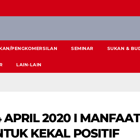
IKAN/PENGKOMERSILAN
SEMINAR
SUKAN & BU
R
LAIN-LAIN
4 APRIL 2020 I MANFAA
NTUK KEKAL POSITIF