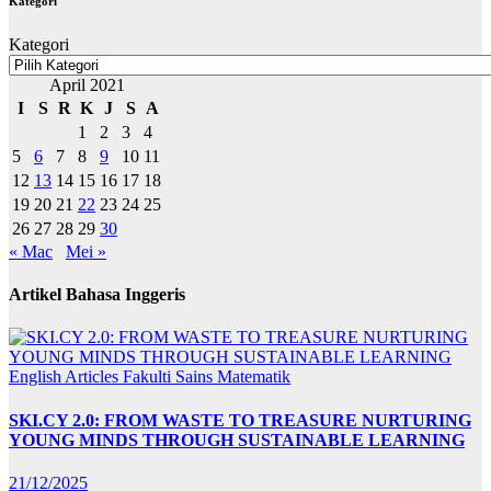
Kategori
Kategori
April 2021
I
S
R
K
J
S
A
1
2
3
4
5
6
7
8
9
10
11
12
13
14
15
16
17
18
19
20
21
22
23
24
25
26
27
28
29
30
« Mac
Mei »
Artikel Bahasa Inggeris
English Articles
Fakulti Sains Matematik
SKI.CY 2.0: FROM WASTE TO TREASURE NURTURING
YOUNG MINDS THROUGH SUSTAINABLE LEARNING
21/12/2025