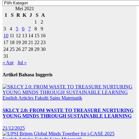
Mei 2021
I
S
R
K
J
S
A
1
2
3
4
5
6
7
8
9
10
11
12
13
14
15
16
17
18
19
20
21
22
23
24
25
26
27
28
29
30
31
« Apr
Jul »
Artikel Bahasa Inggeris
English Articles
Fakulti Sains Matematik
SKI.CY 2.0: FROM WASTE TO TREASURE NURTURING
YOUNG MINDS THROUGH SUSTAINABLE LEARNING
21/12/2025