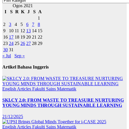
Ogos 2021
I
S
R
K
J
S
A
1
2
3
4
5
6
7
8
9
10
11
12
13
14
15
16
17
18
19
20
21
22
23
24
25
26
27
28
29
30
31
« Jul
Sep »
Artikel Bahasa Inggeris
English Articles
Fakulti Sains Matematik
SKI.CY 2.0: FROM WASTE TO TREASURE NURTURING
YOUNG MINDS THROUGH SUSTAINABLE LEARNING
21/12/2025
English Articles
Fakulti Sains Matematik