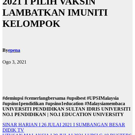
2021 I PILIH VAKSIN
LAMBATKAN IMUNITI
KELOMPOK
By
epena
Ogo 3, 2021
#demiupsi #cemerlangbersama #upsibest #UPSIMalaysia
#upsino1pendidikan #upsino1education #Malaysiamembaca
UNIVERSITI PENDIDIKAN SULTAN IDRIS UNIVERSITI
NO.1 PENDIDIKAN | NO.1 EDUCATION UNIVERSITY
Navigasi
SINAR HARIAN I 26 JULAI 2021 I SUMBANGAN BESAR
DIDIK TV
kiriman