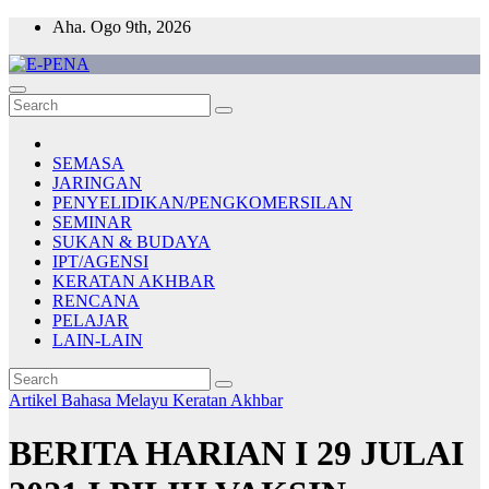
Skip
Aha. Ogo 9th, 2026
to
content
E-PENA
Berita Digital Terkini
SEMASA
JARINGAN
PENYELIDIKAN/PENGKOMERSILAN
SEMINAR
SUKAN & BUDAYA
IPT/AGENSI
KERATAN AKHBAR
RENCANA
PELAJAR
LAIN-LAIN
Artikel Bahasa Melayu
Keratan Akhbar
BERITA HARIAN I 29 JULAI