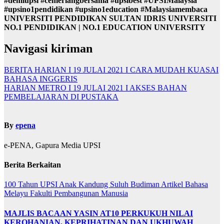
#demiupsi #cemerlangbersama #upsibest #UPSIMalaysia
#upsino1pendidikan #upsino1education #Malaysiamembaca
UNIVERSITI PENDIDIKAN SULTAN IDRIS UNIVERSITI
NO.1 PENDIDIKAN | NO.1 EDUCATION UNIVERSITY
Navigasi kiriman
BERITA HARIAN I 19 JULAI 2021 I CARA MUDAH KUASAI
BAHASA INGGERIS
HARIAN METRO I 19 JULAI 2021 I AKSES BAHAN
PEMBELAJARAN DI PUSTAKA
By
epena
e-PENA, Gapura Media UPSI
Berita Berkaitan
100 Tahun UPSI
Anak Kandung Suluh Budiman
Artikel Bahasa
Melayu
Fakulti Pembangunan Manusia
MAJLIS BACAAN YASIN AT10 PERKUKUH NILAI
KEROHANIAN, KEPRIHATINAN DAN UKHUWAH