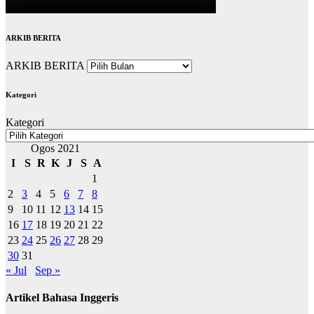
ARKIB BERITA
ARKIB BERITA
Kategori
Kategori
Ogos 2021
I
S
R
K
J
S
A
1
2
3
4
5
6
7
8
9
10
11
12
13
14
15
16
17
18
19
20
21
22
23
24
25
26
27
28
29
30
31
« Jul
Sep »
Artikel Bahasa Inggeris