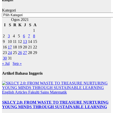
Kategori
Kategori
Ogos 2021
I
S
R
K
J
S
A
1
2
3
4
5
6
7
8
9
10
11
12
13
14
15
16
17
18
19
20
21
22
23
24
25
26
27
28
29
30
31
« Jul
Sep »
Artikel Bahasa Inggeris
English Articles
Fakulti Sains Matematik
SKI.CY 2.0: FROM WASTE TO TREASURE NURTURING
YOUNG MINDS THROUGH SUSTAINABLE LEARNING