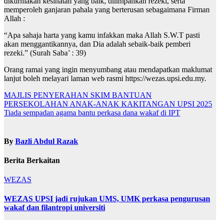
dikurniakan kesihatan yang baik, dilimpahkan rezeki, serta
memperoleh ganjaran pahala yang berterusan sebagaimana Firman
Allah :
“Apa sahaja harta yang kamu infakkan maka Allah S.W.T pasti
akan menggantikannya, dan Dia adalah sebaik-baik pemberi
rezeki.” (Surah Saba’ : 39)
Orang ramai yang ingin menyumbang atau mendapatkan maklumat
lanjut boleh melayari laman web rasmi https://wezas.upsi.edu.my.
Navigasi
MAJLIS PENYERAHAN SKIM BANTUAN
PERSEKOLAHAN ANAK-ANAK KAKITANGAN UPSI 2025
kiriman
Tiada sempadan agama bantu perkasa dana wakaf di IPT
By
Bazli Abdul Razak
Berita Berkaitan
WEZAS
WEZAS UPSI jadi rujukan UMS, UMK perkasa pengurusan
wakaf dan filantropi universiti