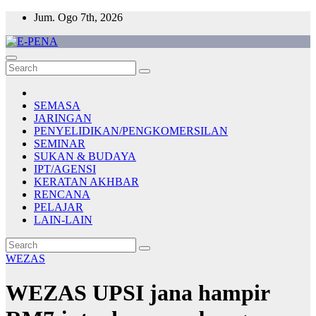
Skip
Jum. Ogo 7th, 2026
to
content
E-PENA
Berita Digital Terkini
SEMASA
JARINGAN
PENYELIDIKAN/PENGKOMERSILAN
SEMINAR
SUKAN & BUDAYA
IPT/AGENSI
KERATAN AKHBAR
RENCANA
PELAJAR
LAIN-LAIN
WEZAS
WEZAS UPSI jana hampir