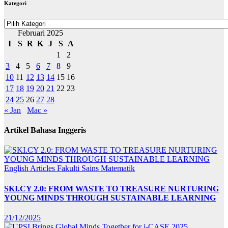
Kategori
Kategori
Februari 2025
I
S
R
K
J
S
A
1
2
3
4
5
6
7
8
9
10
11
12
13
14
15
16
17
18
19
20
21
22
23
24
25
26
27
28
« Jan
Mac »
Artikel Bahasa Inggeris
English Articles
Fakulti Sains Matematik
SKI.CY 2.0: FROM WASTE TO TREASURE NURTURING
YOUNG MINDS THROUGH SUSTAINABLE LEARNING
21/12/2025