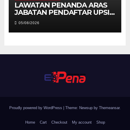
LAWATAN PENANDA ARAS
JABATAN PENDAFTAR UPSI
KE JABATAN PENDAFTAR
05/08/2026
UniSZA – PERKUKUH
KERJASAMA STRATEGIK
INSTITUSI
Proudly powered by WordPress
|
Theme: Newsup by
Themeansar
.
Home
Cart
Checkout
My account
Shop