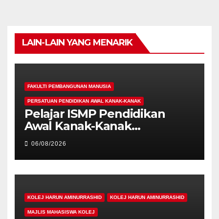
LAIN-LAIN YANG MENARIK
FAKULTI PEMBANGUNAN MANUSIA
PERSATUAN PENDIDIKAN AWAL KANAK-KANAK
Pelajar ISMP Pendidikan
Awal Kanak-Kanak
Cemerlang Raih
06/08/2026
Pengiktirafan Antarabangsa
di IAM2026
KOLEJ HARUN AMINURRASHID
KOLEJ HARUN AMINURRASHID
MAJLIS MAHASISWA KOLEJ