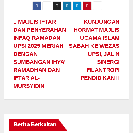
Navigasi
MAJLIS IFTAR
KUNJUNGAN
DAN PENYERAHAN
HORMAT MAJLIS
kiriman
INFAQ RAMADAN
UGAMA ISLAM
UPSI 2025 MERIAH
SABAH KE WEZAS
DENGAN
UPSI, JALIN
SUMBANGAN IHYA’
SINERGI
RAMADHAN DAN
FILANTROPI
IFTAR AL-
PENDIDIKAN
MURSYIDIN
Berita Berkaitan