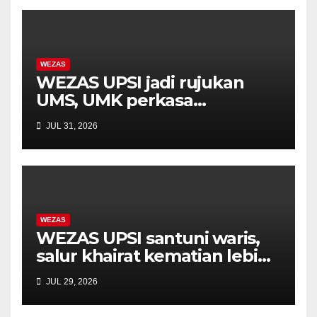
WEZAS
WEZAS UPSI jadi rujukan
UMS, UMK perkasa
pengurusan wakaf dan
JUL 31, 2026
filantropi universiti
WEZAS
WEZAS UPSI santuni waris,
salur khairat kematian lebih
RM11,000 kepada keluarga
JUL 29, 2026
arwah Norhayati