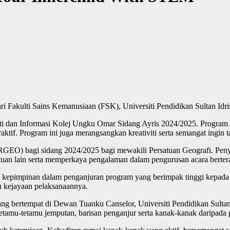
 Fakulti Sains Kemanusiaan (FSK), Universiti Pendidikan Sultan Idri
siti dan Informasi Kolej Ungku Omar Sidang Ayris 2024/2025. Program
eraktif. Program ini juga merangsangkan kreativiti serta semangat ing
ERGEO) bagi sidang 2024/2025 bagi mewakili Persatuan Geografi. P
uan lain serta memperkaya pengalaman dalam pengurusan acara berter
n kepimpinan dalam penganjuran program yang berimpak tinggi kepada o
n kejayaan pelaksanaannya.
tang bertempat di Dewan Tuanku Canselor, Universiti Pendidikan Sulta
tamu-tetamu jemputan, barisan penganjur serta kanak-kanak daripada 