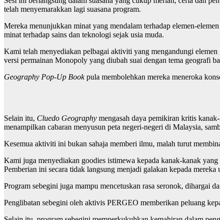
Sesi ini berlangsung dalam suasana yang cukup meriah, ceria dan pen
telah menyemarakkan lagi suasana program.
Mereka menunjukkan minat yang mendalam terhadap elemen-elemen S
minat terhadap sains dan teknologi sejak usia muda.
Kami telah menyediakan pelbagai aktiviti yang mengandungi elemen g
versi permainan Monopoly yang diubah suai dengan tema geografi bag
Geography Pop-Up Book
pula membolehkan mereka meneroka konsep-
Selain itu,
Cluedo Geography
mengasah daya pemikiran kritis kanak-k
menampilkan cabaran menyusun peta negeri-negeri di Malaysia, sambil
Kesemua aktiviti ini bukan sahaja memberi ilmu, malah turut membin
Kami juga menyediakan goodies istimewa kepada kanak-kanak yang be
Pemberian ini secara tidak langsung menjadi galakan kepada mereka unt
Program sebegini juga mampu mencetuskan rasa seronok, dihargai da
Penglibatan sebegini oleh aktivis PERGEO memberikan peluang kepad
Selain itu, program sebegini memperkukuhkan kemahiran dalam pen