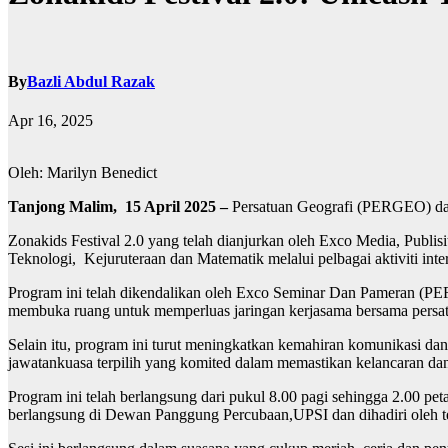
By
Bazli Abdul Razak
Apr 16, 2025
Oleh: Marilyn Benedict
Tanjong Malim, 15 April 2025 –
Persatuan Geografi (PERGEO) dari
Zonakids Festival 2.0 yang telah dianjurkan oleh Exco Media, Publi
Teknologi, Kejuruteraan dan Matematik melalui pelbagai aktiviti int
Program ini telah dikendalikan oleh Exco Seminar Dan Pameran (P
membuka ruang untuk memperluas jaringan kerjasama bersama persat
Selain itu, program ini turut meningkatkan kemahiran komunikasi da
jawatankuasa terpilih yang komited dalam memastikan kelancaran da
Program ini telah berlangsung dari pukul 8.00 pagi sehingga 2.00 pe
berlangsung di Dewan Panggung Percubaan,UPSI dan dihadiri oleh te