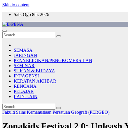
Skip to content
Sab. Ogo 8th, 2026
E-PENA
Berita Digital Terkini
SEMASA
JARINGAN
PENYELIDIKAN/PENGKOMERSILAN
SEMINAR
SUKAN & BUDAYA
IPT/AGENSI
KERATAN AKHBAR
RENCANA
PELAJAR
LAIN-LAIN
Fakulti Sains Kemanusiaan
Persatuan Geografi (PERGEO)
Zonakids Festival 2.0: Unleash