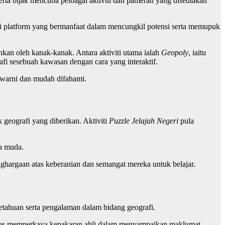
erta bijak mencuba pelbagai aktiviti dan pameran yang disediakan
 platform yang bermanfaat dalam mencungkil potensi serta memupuk
kan oleh kanak-kanak. Antara aktiviti utama ialah
Geopoly
, iaitu
fi sesebuah kawasan dengan cara yang interaktif.
warni dan mudah difahami.
geografi yang diberikan. Aktiviti
Puzzle Jelajah Negeri
pula
ta muda.
hargaan atas keberanian dan semangat mereka untuk belajar.
tahuan serta pengalaman dalam bidang geografi.
igus memperkaya kepakaran ahli dalam menyampaikan maklumat