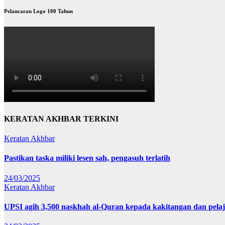
Pelancaran Logo 100 Tahun
KERATAN AKHBAR TERKINI
Keratan Akhbar
Pastikan taska miliki lesen sah, pengasuh terlatih
24/03/2025
Keratan Akhbar
UPSI agih 3,500 naskhah al-Quran kepada kakitangan dan pela