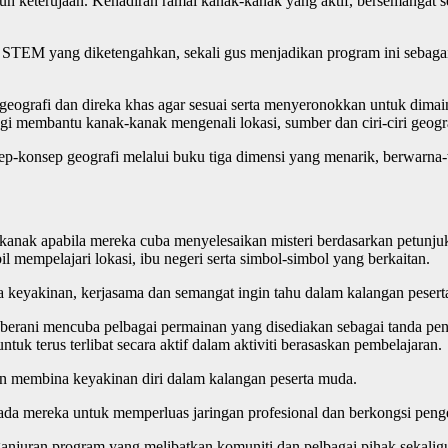
uh keterujaan. Kehadiran ramai kanak-kanak yang aktif, bersemangat s
TEM yang diketengahkan, sekali gus menjadikan program ini sebagai
eografi dan direka khas agar sesuai serta menyeronokkan untuk dimain
i membantu kanak-kanak mengenali lokasi, sumber dan ciri-ciri geogra
konsep geografi melalui buku tiga dimensi yang menarik, berwarna-
anak apabila mereka cuba menyelesaikan misteri berdasarkan petunjuk 
 mempelajari lokasi, ibu negeri serta simbol-simbol yang berkaitan.
a keyakinan, kerjasama dan semangat ingin tahu dalam kalangan peser
rani mencuba pelbagai permainan yang disediakan sebagai tanda peng
uk terus terlibat secara aktif dalam aktiviti berasaskan pembelajaran.
n membina keyakinan diri dalam kalangan peserta muda.
a mereka untuk memperluas jaringan profesional dan berkongsi penge
ganjuran program yang melibatkan komuniti dan pelbagai pihak sekal