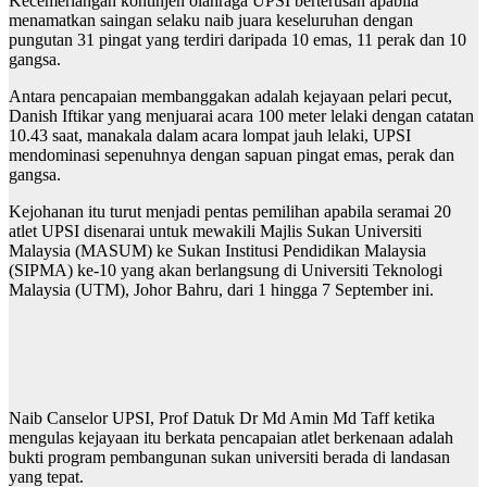
Kecemerlangan kontinjen olahraga UPSI berterusan apabila
menamatkan saingan selaku naib juara keseluruhan dengan
pungutan 31 pingat yang terdiri daripada 10 emas, 11 perak dan 10
gangsa.
Antara pencapaian membanggakan adalah kejayaan pelari pecut,
Danish Iftikar yang menjuarai acara 100 meter lelaki dengan catatan
10.43 saat, manakala dalam acara lompat jauh lelaki, UPSI
mendominasi sepenuhnya dengan sapuan pingat emas, perak dan
gangsa.
Kejohanan itu turut menjadi pentas pemilihan apabila seramai 20
atlet UPSI disenarai untuk mewakili Majlis Sukan Universiti
Malaysia (MASUM) ke Sukan Institusi Pendidikan Malaysia
(SIPMA) ke-10 yang akan berlangsung di Universiti Teknologi
Malaysia (UTM), Johor Bahru, dari 1 hingga 7 September ini.
Naib Canselor UPSI, Prof Datuk Dr Md Amin Md Taff ketika
mengulas kejayaan itu berkata pencapaian atlet berkenaan adalah
bukti program pembangunan sukan universiti berada di landasan
yang tepat.