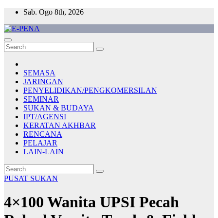
Skip
Sab. Ogo 8th, 2026
to
content
E-PENA
Berita Digital Terkini
SEMASA
JARINGAN
PENYELIDIKAN/PENGKOMERSILAN
SEMINAR
SUKAN & BUDAYA
IPT/AGENSI
KERATAN AKHBAR
RENCANA
PELAJAR
LAIN-LAIN
PUSAT SUKAN
4×100 Wanita UPSI Pecah