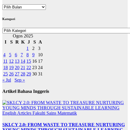
ARKIB
BERITA
Kategori
Kategori
Ogos 2025
I
S
R
K
J
S
A
1
2
3
4
5
6
7
8
9
10
11
12
13
14
15
16
17
18
19
20
21
22
23
24
25
26
27
28
29
30
31
« Jul
Sep »
Artikel Bahasa Inggeris
English Articles
Fakulti Sains Matematik
SKI.CY 2.0: FROM WASTE TO TREASURE NURTURING
YOUNG MINDS THROUGH SUSTAINABLE LEARNING