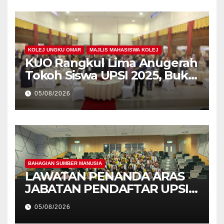
KOLEJ UNGKU OMAR
MAJLIS MAHASISWA KOLEJ
KUO Rangkul Lima Anugerah
Tokoh Siswa UPSI 2025, Bukti
Kecemerlangan Mahasiswa
05/08/2026
Holistik
BAHAGIAN SUMBER MANUSIA
LAWATAN PENANDA ARAS
JABATAN PENDAFTAR UPSI
KE JABATAN PENDAFTAR
05/08/2026
UniSZA – PERKUKUH