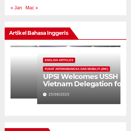
« Jan
Mac »
Artikel Bahasa Inggeris
ENGLISH ARTICLES
PUSAT ANTARABANGSA DAN MOBILITI (IMC)
E
UPSI Welcomes USSH
C
Vietnam Delegation for
J
Cultural and Academic
M
25/08/2025
Exchange
O
P