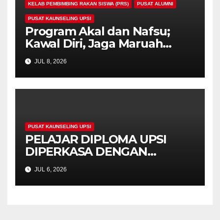
KELAB PEMBIMBING RAKAN SISWA (PRS)
PUSAT ALUMNI
PUSAT KAUNSELING UPSI
Program Akal dan Nafsu;
Kawal Diri, Jaga Maruah
anjuran Pusat Kaunseling
JUL 8, 2026
UPSI Tingkat Kesedaran
Pelajar Menghadapi Cabaran
Sosial Di Alam Kampus
PUSAT KAUNSELING UPSI
PELAJAR DIPLOMA UPSI
DIPERKASA DENGAN
STRATEGI MENGURUS TEST
JUL 6, 2026
ANXIETY