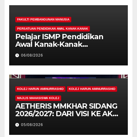
FAKULTI PEMBANGUNAN MANUSIA
PERSATUAN PENDIDIKAN AWAL KANAK-KANAK
Pelajar ISMP Pendidikan
Awal Kanak-Kanak
Cemerlang Raih
06/08/2026
Pengiktirafan Antarabangsa
di IAM2026
KOLEJ HARUN AMINURRASHID
KOLEJ HARUN AMINURRASHID
MAJLIS MAHASISWA KOLEJ
AETHERIS MMKHAR SIDANG
2026/2027: DARI VISI KE AKSI,
MEMBINA LEGASI GENERASI
05/08/2026
PEMIMPIN