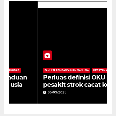
FAKULTI PEMBANGUNAN MANUSIA
KERATAN AKHBAR
F
Perluas definisi OKU kepada
S
pesakit strok cacat kekal
a
05/03/2025