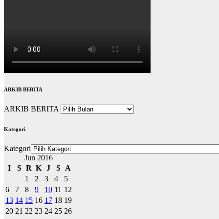
ARKIB BERITA
ARKIB BERITA
Kategori
Kategori
Jun 2016
I
S
R
K
J
S
A
1
2
3
4
5
6
7
8
9
10
11
12
13
14
15
16
17
18
19
20
21
22
23
24
25
26