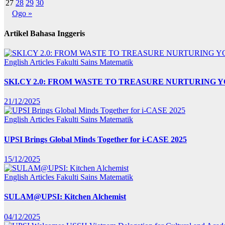
27
28
29
30
Ogo »
Artikel Bahasa Inggeris
English Articles
Fakulti Sains Matematik
SKI.CY 2.0: FROM WASTE TO TREASURE NURTURING
21/12/2025
English Articles
Fakulti Sains Matematik
UPSI Brings Global Minds Together for i-CASE 2025
15/12/2025
English Articles
Fakulti Sains Matematik
SULAM@UPSI: Kitchen Alchemist
04/12/2025