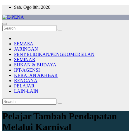
Skip
Sab. Ogo 8th, 2026
to
content
E-PENA
Berita Digital Terkini
SEMASA
JARINGAN
PENYELIDIKAN/PENGKOMERSILAN
SEMINAR
SUKAN & BUDAYA
IPT/AGENSI
KERATAN AKHBAR
RENCANA
PELAJAR
LAIN-LAIN
Pelajar Tambah Pendapatan
Melalui Karnival