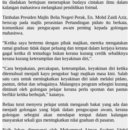
itu diadakan bertujuan menerapkan budaya cintakan ilmu dalam
kalangan mahasiswa melangkaui pendidikan formal.
Timbalan Presiden Majlis Belia Negeri Perak, En. Mohd Zaidi Aziz,
berucap pada majlis perasmian Pertandingan pidato itu berkata,
komunikasi atau pengucapan awam penting kepada golongan
mahasiswa.
“Ketika saya bertemu dengan pihak majikan, mereka mengatakan
ramai graduan tidak dapat peluang dan tempat dalam kerjaya kerana
gagal ketika di temuduga bukan kerana kurang cerdik sebaliknya
kerana kurang keterampilan dan keyakinan diri,”.
“Cara berpakaian, percakapan, keterampilan, keyakinan diri ketika
ditemubual menjadi kayu pengukur bagi majikan masa kini. Salah
satu cara untuk meningkatkan keyakinan diri ialah melalui pidato,
pantun, debat dan sebagainya. Malangnya program sebegini kurang
diminati oleh golongan pelajar kerana perlu spontan dan pantas
berfikir ketika berhujah,” katanya.
Beliau turut menyeru pelajar untuk mengasah bakat yang ada dan
menjadi golongan yang bijak dalam pengucapan awam, kerana
golongan sebegini akan mendapat tempat dalam kalangan
masyarakat sekali gus meningkatkan nilai graduan di pasaran.
Naib Johan dimenangi oleh Muhammad Aiman Syahmi Abdul