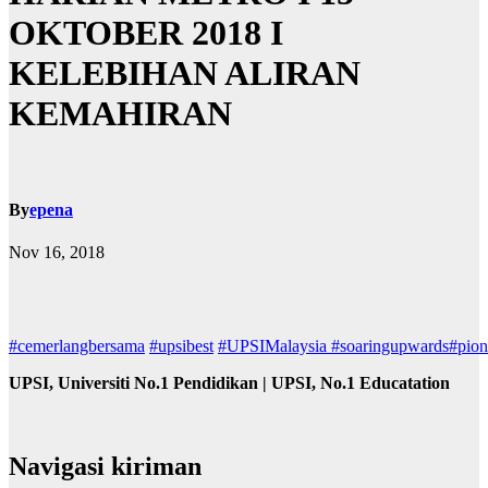
OKTOBER 2018 I
KELEBIHAN ALIRAN
KEMAHIRAN
By
epena
Nov 16, 2018
#cemerlangbersama
#upsibest
#UPSIMalaysia
#soaringupwards
#pion
UPSI, Universiti No.1 Pendidikan | UPSI, No.1 Educatation
Navigasi kiriman