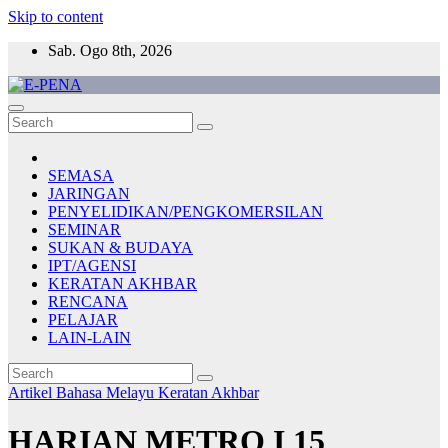
Skip to content
Sab. Ogo 8th, 2026
E-PENA
Berita Digital Terkini
SEMASA
JARINGAN
PENYELIDIKAN/PENGKOMERSILAN
SEMINAR
SUKAN & BUDAYA
IPT/AGENSI
KERATAN AKHBAR
RENCANA
PELAJAR
LAIN-LAIN
Artikel Bahasa Melayu
Keratan Akhbar
HARIAN METRO I 15