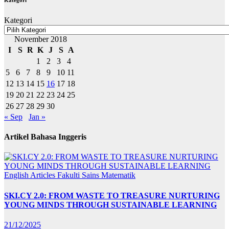
Kategori
November 2018
I
S
R
K
J
S
A
1
2
3
4
5
6
7
8
9
10
11
12
13
14
15
16
17
18
19
20
21
22
23
24
25
26
27
28
29
30
« Sep
Jan »
Artikel Bahasa Inggeris
English Articles
Fakulti Sains Matematik
SKI.CY 2.0: FROM WASTE TO TREASURE NURTURING
YOUNG MINDS THROUGH SUSTAINABLE LEARNING
21/12/2025