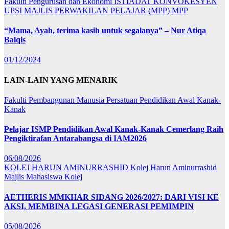
Fakulti Pengurusan dan Ekonomi
ISTIADAT KONVOKESYEN
UPSI
MAJLIS PERWAKILAN PELAJAR (MPP)
MPP
“Mama, Ayah, terima kasih untuk segalanya” – Nur Atiqa
Balqis
01/12/2024
LAIN-LAIN YANG MENARIK
Fakulti Pembangunan Manusia
Persatuan Pendidikan Awal Kanak-
Kanak
Pelajar ISMP Pendidikan Awal Kanak-Kanak Cemerlang Raih
Pengiktirafan Antarabangsa di IAM2026
06/08/2026
KOLEJ HARUN AMINURRASHID
Kolej Harun Aminurrashid
Majlis Mahasiswa Kolej
AETHERIS MMKHAR SIDANG 2026/2027: DARI VISI KE
AKSI, MEMBINA LEGASI GENERASI PEMIMPIN
05/08/2026