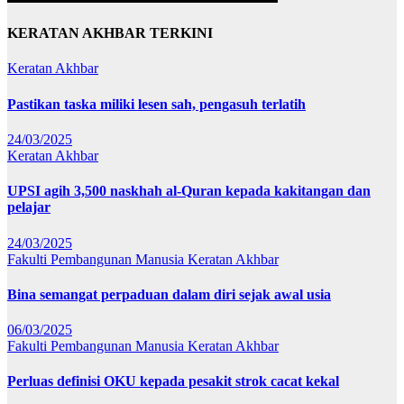
KERATAN AKHBAR TERKINI
Keratan Akhbar
Pastikan taska miliki lesen sah, pengasuh terlatih
24/03/2025
Keratan Akhbar
UPSI agih 3,500 naskhah al-Quran kepada kakitangan dan
pelajar
24/03/2025
Fakulti Pembangunan Manusia
Keratan Akhbar
Bina semangat perpaduan dalam diri sejak awal usia
06/03/2025
Fakulti Pembangunan Manusia
Keratan Akhbar
Perluas definisi OKU kepada pesakit strok cacat kekal