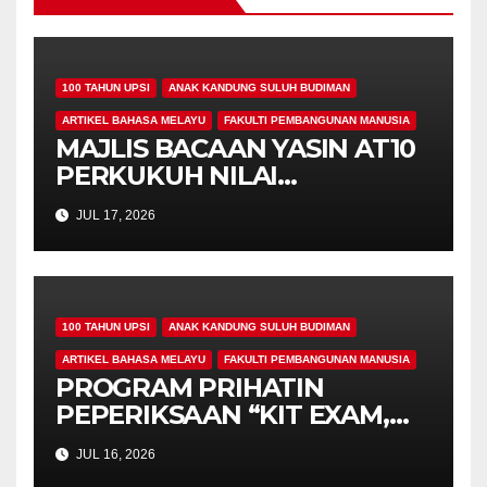
100 TAHUN UPSI
ANAK KANDUNG SULUH BUDIMAN
ARTIKEL BAHASA MELAYU
FAKULTI PEMBANGUNAN MANUSIA
MAJLIS BACAAN YASIN AT10
PERKUKUH NILAI
KEROHANIAN,
JUL 17, 2026
KEPRIHATINAN DAN
UKHUWAH MAHASISWA
PROGRAM PENDIDIKAN
KHAS
100 TAHUN UPSI
ANAK KANDUNG SULUH BUDIMAN
ARTIKEL BAHASA MELAYU
FAKULTI PEMBANGUNAN MANUSIA
PROGRAM PRIHATIN
PEPERIKSAAN “KIT EXAM,
MISI 4.00” SUNTIK
JUL 16, 2026
SEMANGAT DAN