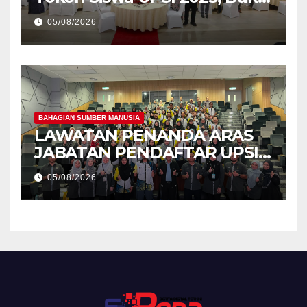
Kecemerlangan Mahasiswa
05/08/2026
Holistik
BAHAGIAN SUMBER MANUSIA
LAWATAN PENANDA ARAS
JABATAN PENDAFTAR UPSI
KE JABATAN PENDAFTAR
05/08/2026
UniSZA – PERKUKUH
KERJASAMA STRATEGIK
INSTITUSI