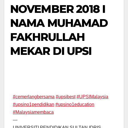
NOVEMBER 2018 I
NAMA MUHAMAD
FAKHRULLAH
MEKAR DI UPSI
#
cemerlangbersama
#
upsibest
#
UPSIMalaysia
#
upsino1pendidikan
#
upsino1education
#
Malaysiamembaca
—
UNIVERSITI PENDIDIKAN SULTAN IDRIS