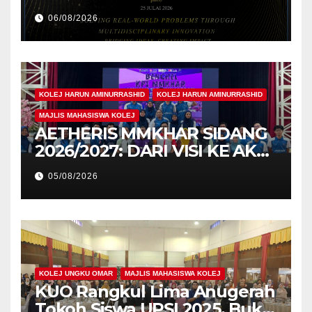
Cemerlang Raih
06/08/2026
Pengiktirafan Antarabangsa
di IAM2026
KOLEJ HARUN AMINURRASHID
KOLEJ HARUN AMINURRASHID
MAJLIS MAHASISWA KOLEJ
AETHERIS MMKHAR SIDANG
2026/2027: DARI VISI KE AKSI,
MEMBINA LEGASI GENERASI
05/08/2026
PEMIMPIN
KOLEJ UNGKU OMAR
MAJLIS MAHASISWA KOLEJ
KUO Rangkul Lima Anugerah
Tokoh Siswa UPSI 2025, Bukti