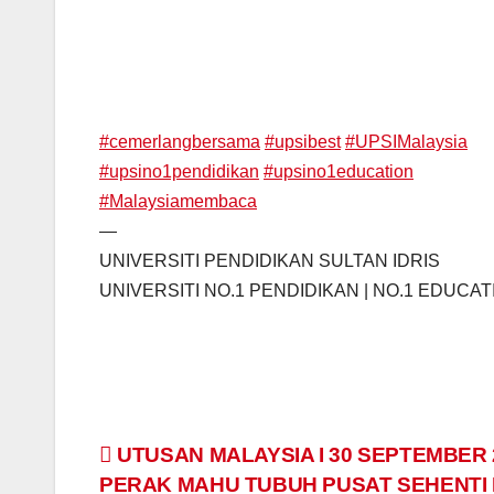
#
cemerlangbersama
#
upsibest
#
UPSIMalaysia
#
upsino1pendidikan
#
upsino1education
#
Malaysiamembaca
—
UNIVERSITI PENDIDIKAN SULTAN IDRIS
UNIVERSITI NO.1 PENDIDIKAN | NO.1 EDUCA
Navigasi
UTUSAN MALAYSIA I 30 SEPTEMBER 2
PERAK MAHU TUBUH PUSAT SEHENTI 