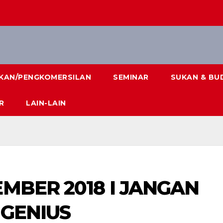
IKAN/PENGKOMERSILAN
SEMINAR
SUKAN & BU
R
LAIN-LAIN
EMBER 2018 I JANGAN
 GENIUS