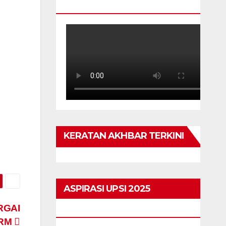
TAHUN
KERATAN AKHBAR TERKINI
ASPIRASI UPSI 2025
RGAI
HIGHLIGHTS
ORM