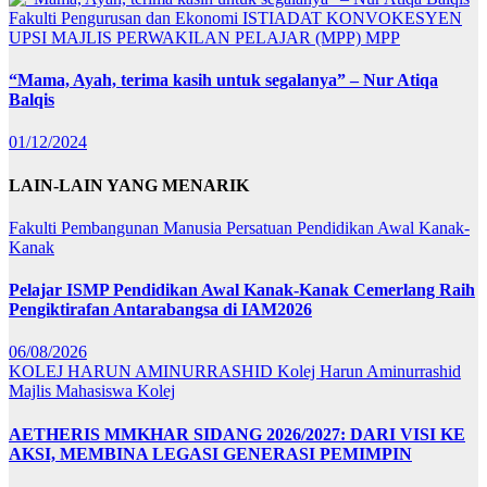
Fakulti Pengurusan dan Ekonomi
ISTIADAT KONVOKESYEN
UPSI
MAJLIS PERWAKILAN PELAJAR (MPP)
MPP
“Mama, Ayah, terima kasih untuk segalanya” – Nur Atiqa
Balqis
01/12/2024
LAIN-LAIN YANG MENARIK
Fakulti Pembangunan Manusia
Persatuan Pendidikan Awal Kanak-
Kanak
Pelajar ISMP Pendidikan Awal Kanak-Kanak Cemerlang Raih
Pengiktirafan Antarabangsa di IAM2026
06/08/2026
KOLEJ HARUN AMINURRASHID
Kolej Harun Aminurrashid
Majlis Mahasiswa Kolej
AETHERIS MMKHAR SIDANG 2026/2027: DARI VISI KE
AKSI, MEMBINA LEGASI GENERASI PEMIMPIN