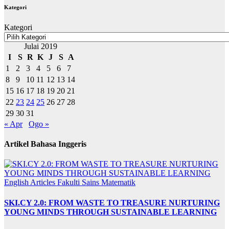
Kategori
Kategori
Julai 2019
I
S
R
K
J
S
A
1
2
3
4
5
6
7
8
9
10
11
12
13
14
15
16
17
18
19
20
21
22
23
24
25
26
27
28
29
30
31
« Apr
Ogo »
Artikel Bahasa Inggeris
English Articles
Fakulti Sains Matematik
SKI.CY 2.0: FROM WASTE TO TREASURE NURTURING
YOUNG MINDS THROUGH SUSTAINABLE LEARNING