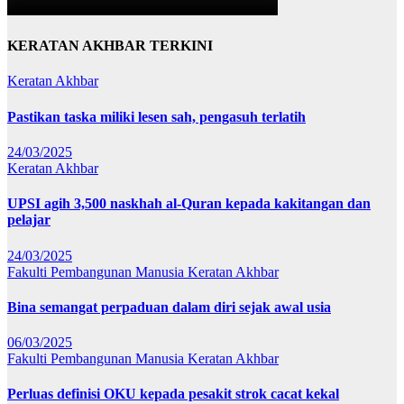
KERATAN AKHBAR TERKINI
Keratan Akhbar
Pastikan taska miliki lesen sah, pengasuh terlatih
24/03/2025
Keratan Akhbar
UPSI agih 3,500 naskhah al-Quran kepada kakitangan dan
pelajar
24/03/2025
Fakulti Pembangunan Manusia
Keratan Akhbar
Bina semangat perpaduan dalam diri sejak awal usia
06/03/2025
Fakulti Pembangunan Manusia
Keratan Akhbar
Perluas definisi OKU kepada pesakit strok cacat kekal