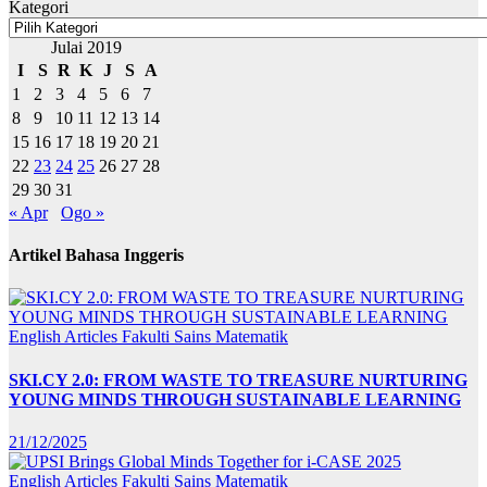
Kategori
Julai 2019
I
S
R
K
J
S
A
1
2
3
4
5
6
7
8
9
10
11
12
13
14
15
16
17
18
19
20
21
22
23
24
25
26
27
28
29
30
31
« Apr
Ogo »
Artikel Bahasa Inggeris
English Articles
Fakulti Sains Matematik
SKI.CY 2.0: FROM WASTE TO TREASURE NURTURING
YOUNG MINDS THROUGH SUSTAINABLE LEARNING
21/12/2025
English Articles
Fakulti Sains Matematik