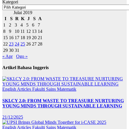
Kategori
Julai 2019
I
S
R
K
J
S
A
1
2
3
4
5
6
7
8
9
10
11
12
13
14
15
16
17
18
19
20
21
22
23
24
25
26
27
28
29
30
31
« Apr
Ogo »
Artikel Bahasa Inggeris
English Articles
Fakulti Sains Matematik
SKI.CY 2.0: FROM WASTE TO TREASURE NURTURING
YOUNG MINDS THROUGH SUSTAINABLE LEARNING
21/12/2025
English Articles
Fakulti Sains Matematik