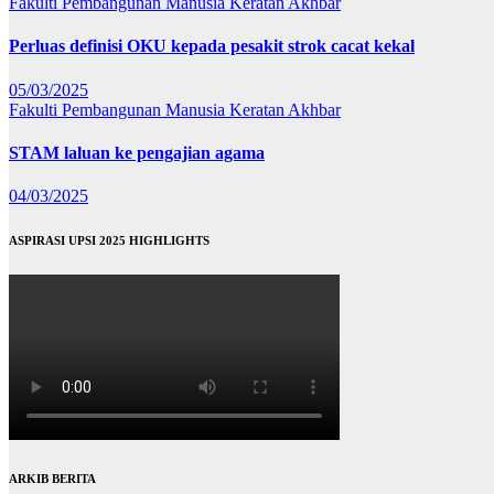
Fakulti Pembangunan Manusia
Keratan Akhbar
Perluas definisi OKU kepada pesakit strok cacat kekal
05/03/2025
Fakulti Pembangunan Manusia
Keratan Akhbar
STAM laluan ke pengajian agama
04/03/2025
ASPIRASI UPSI 2025 HIGHLIGHTS
ARKIB BERITA