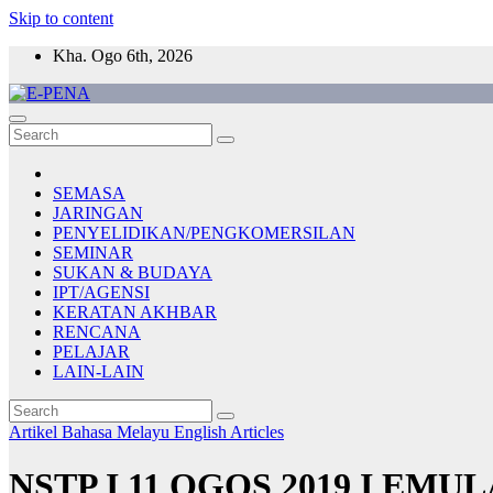
Skip to content
Kha. Ogo 6th, 2026
E-PENA
Berita Digital Terkini
SEMASA
JARINGAN
PENYELIDIKAN/PENGKOMERSILAN
SEMINAR
SUKAN & BUDAYA
IPT/AGENSI
KERATAN AKHBAR
RENCANA
PELAJAR
LAIN-LAIN
Artikel Bahasa Melayu
English Articles
NSTP I 11 OGOS 2019 I E