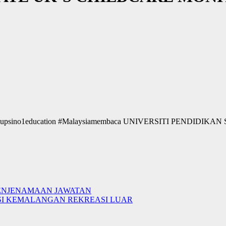
ikan #upsino1education #Malaysiamembaca UNIVERSITI PENDID
 PENJENAMAAN JAWATAN
TASI KEMALANGAN REKREASI LUAR