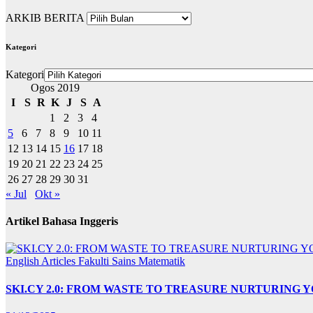
ARKIB BERITA
Kategori
Kategori
Ogos 2019
I
S
R
K
J
S
A
1
2
3
4
5
6
7
8
9
10
11
12
13
14
15
16
17
18
19
20
21
22
23
24
25
26
27
28
29
30
31
« Jul
Okt »
Artikel Bahasa Inggeris
English Articles
Fakulti Sains Matematik
SKI.CY 2.0: FROM WASTE TO TREASURE NURTURING