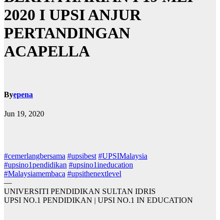
2020 I UPSI ANJUR
PERTANDINGAN
ACAPELLA
By
epena
Jun 19, 2020
#
cemerlangbersama
#
upsibest
#
UPSIMalaysia
#
upsino1pendidikan
#
upsino1ineducation
#
Malaysiamembaca
#
upsithenextlevel
—
UNIVERSITI PENDIDIKAN SULTAN IDRIS
UPSI NO.1 PENDIDIKAN | UPSI NO.1 IN EDUCATION