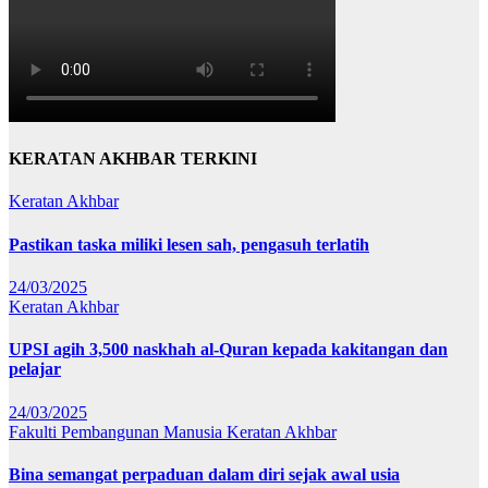
KERATAN AKHBAR TERKINI
Keratan Akhbar
Pastikan taska miliki lesen sah, pengasuh terlatih
24/03/2025
Keratan Akhbar
UPSI agih 3,500 naskhah al-Quran kepada kakitangan dan
pelajar
24/03/2025
Fakulti Pembangunan Manusia
Keratan Akhbar
Bina semangat perpaduan dalam diri sejak awal usia