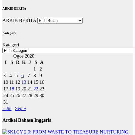
ARKIB BERITA
ARKIB BERITA
Kategori
Kategori
Ogos 2020
I
S
R
K
J
S
A
1
2
3
4
5
6
7
8
9
10
11
12
13
14
15
16
17
18
19
20
21
22
23
24
25
26
27
28
29
30
31
« Jul
Sep »
Artikel Bahasa Inggeris