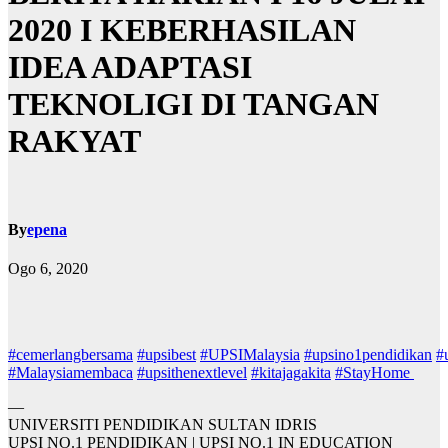
2020 I KEBERHASILAN
IDEA ADAPTASI
TEKNOLIGI DI TANGAN
RAKYAT
By
epena
Ogo 6, 2020
#
cemerlangbersama
#
upsibest
#
UPSIMalaysia
#
upsino1pendidikan
#
#
Malaysiamembaca
#
upsithenextlevel
#
kitajagakita
#
StayHome
—
UNIVERSITI PENDIDIKAN SULTAN IDRIS
UPSI NO.1 PENDIDIKAN | UPSI NO.1 IN EDUCATION