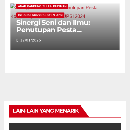
ANAK KANDUNG SULUH BUDIMAN
A
ISTIADAT KONVOKESYEN UPSI
I
Sinergi Seni dan Ilmu:
P
ka
Penutupan Pesta
‘
Konvokesyen Kali Ke-26
12/01/2025
UPSI 2024
P
LAIN-LAIN YANG MENARIK