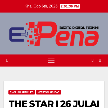
Skip
Kha. Ogo 6th, 2026
2:01:36 PM
to
content
ENGLISH ARTICLES
KERATAN AKHBAR
THE STAR I 26 JULAI