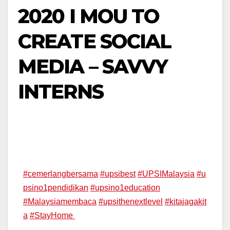
2020 I MOU TO
CREATE SOCIAL
MEDIA – SAVVY
INTERNS
#
cemerlangbersama
#
upsibest
#
UPSIMalaysia
#
u
psino1pendidikan
#
upsino1education
#
Malaysiamembaca
#
upsithenextlevel
#
kitajagakit
a
#
StayHome