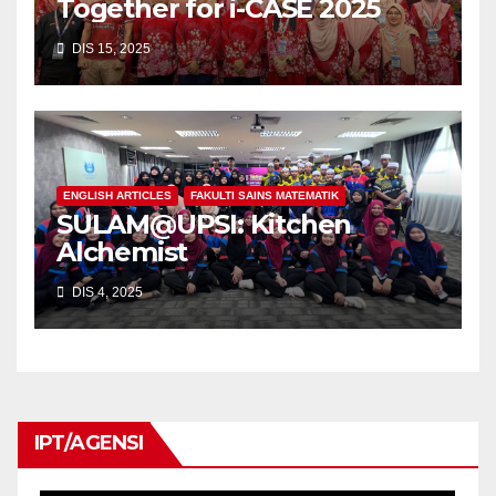
Together for i-CASE 2025
DIS 15, 2025
ENGLISH ARTICLES
FAKULTI SAINS MATEMATIK
SULAM@UPSI: Kitchen
Alchemist
DIS 4, 2025
IPT/AGENSI