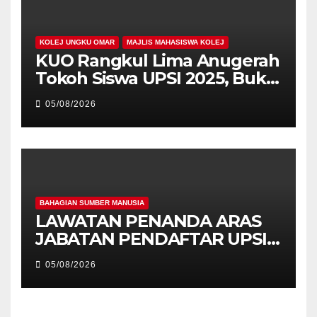
KOLEJ UNGKU OMAR
MAJLIS MAHASISWA KOLEJ
KUO Rangkul Lima Anugerah
Tokoh Siswa UPSI 2025, Bukti
Kecemerlangan Mahasiswa
05/08/2026
Holistik
BAHAGIAN SUMBER MANUSIA
LAWATAN PENANDA ARAS
JABATAN PENDAFTAR UPSI
KE JABATAN PENDAFTAR
05/08/2026
UniSZA – PERKUKUH
KERJASAMA STRATEGIK
INSTITUSI