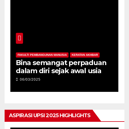
FAKULTI PEMBANGUNAN MANUSIA
KERATAN AKHBAR
F
-
Bina semangat perpaduan
P
dalam diri sejak awal usia
p
06/03/2025
ASPIRASI UPSI 2025 HIGHLIGHTS