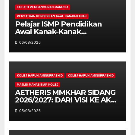
FAKULTI PEMBANGUNAN MANUSIA
PERSATUAN PENDIDIKAN AWAL KANAK-KANAK
Pelajar ISMP Pendidikan
Awal Kanak-Kanak
Cemerlang Raih
06/08/2026
Pengiktirafan Antarabangsa
di IAM2026
KOLEJ HARUN AMINURRASHID
KOLEJ HARUN AMINURRASHID
MAJLIS MAHASISWA KOLEJ
AETHERIS MMKHAR SIDANG
2026/2027: DARI VISI KE AKSI,
MEMBINA LEGASI GENERASI
05/08/2026
PEMIMPIN