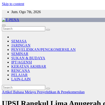
Skip to content
Jum. Ogo 7th, 2026
E-PENA
Berita Digital Terkini
SEMASA
JARINGAN
PENYELIDIKAN/PENGKOMERSILAN
SEMINAR
SUKAN & BUDAYA
IPT/AGENSI
KERATAN AKHBAR
RENCANA
PELAJAR
LAIN-LAIN
Artikel Bahasa Melayu
Penyelidikan & Pengkomersilan
UPSI Rangkul Lima Anugerah d