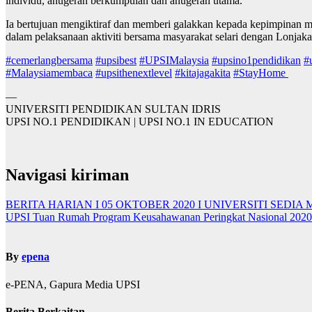
individu, anugerah berkumpulan dan anugerah utama.
Ia bertujuan mengiktiraf dan memberi galakkan kepada kepimpinan m
dalam pelaksanaan aktiviti bersama masyarakat selari dengan Lonja
#
cemerlangbersama
#
upsibest
#
UPSIMalaysia
#
upsino1pendidikan
#
#
Malaysiamembaca
#
upsithenextlevel
#
kitajagakita
#
StayHome
—
UNIVERSITI PENDIDIKAN SULTAN IDRIS
UPSI NO.1 PENDIDIKAN | UPSI NO.1 IN EDUCATION
Navigasi kiriman
BERITA HARIAN I 05 OKTOBER 2020 I UNIVERSITI SEDI
UPSI Tuan Rumah Program Keusahawanan Peringkat Nasional 2020/
By
epena
e-PENA, Gapura Media UPSI
Berita Berkaitan