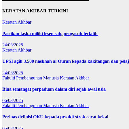
KERATAN AKHBAR TERKINI
Keratan Akhbar
Pastikan taska miliki lesen sah, pengasuh terlatih
24/03/2025
Keratan Akhbar
UPSI agih 3,500 naskhah al-Quran kepada kakitangan dan pela
24/03/2025
Fakulti Pembangunan Manusia
Keratan Akhbar
Bina semangat perpaduan dalam diri sejak awal usia
06/03/2025
Fakulti Pembangunan Manusia
Keratan Akhbar
Perluas definisi OKU kepada pesakit strok cacat kekal
05/03/2025