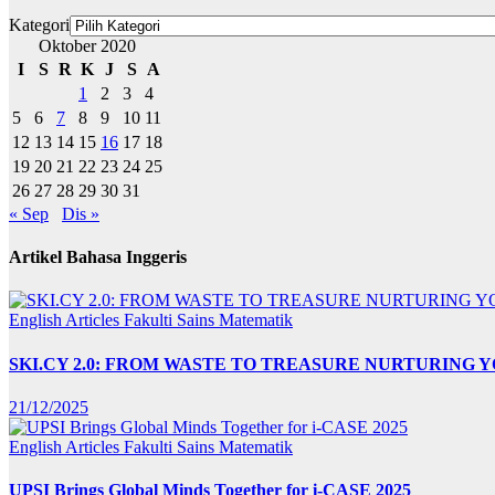
Kategori
Oktober 2020
I
S
R
K
J
S
A
1
2
3
4
5
6
7
8
9
10
11
12
13
14
15
16
17
18
19
20
21
22
23
24
25
26
27
28
29
30
31
« Sep
Dis »
Artikel Bahasa Inggeris
English Articles
Fakulti Sains Matematik
SKI.CY 2.0: FROM WASTE TO TREASURE NURTURING
21/12/2025
English Articles
Fakulti Sains Matematik
UPSI Brings Global Minds Together for i-CASE 2025