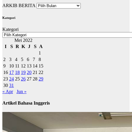
ARKIB BERITA
Kategori
Kategori
Mei 2022
I
S
R
K
J
S
A
1
2
3
4
5
6
7
8
9
10
11
12
13
14
15
16
17
18
19
20
21
22
23
24
25
26
27
28
29
30
31
« Apr
Jun »
Artikel Bahasa Inggeris