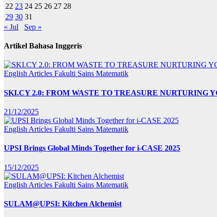
22
23
24
25
26
27
28
29
30
31
« Jul
Sep »
Artikel Bahasa Inggeris
English Articles
Fakulti Sains Matematik
SKI.CY 2.0: FROM WASTE TO TREASURE NURTURING
21/12/2025
English Articles
Fakulti Sains Matematik
UPSI Brings Global Minds Together for i-CASE 2025
15/12/2025
English Articles
Fakulti Sains Matematik
SULAM@UPSI: Kitchen Alchemist