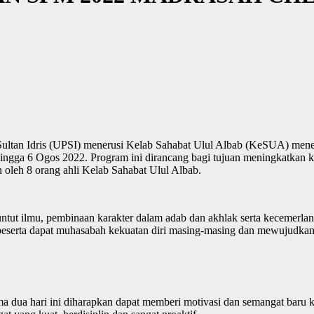
ltan Idris (UPSI) menerusi Kelab Sahabat Ulul Albab (KeSUA) me
gga 6 Ogos 2022. Program ini dirancang bagi tujuan meningkatkan k
 oleh 8 orang ahli Kelab Sahabat Ulul Albab.
ut ilmu, pembinaan karakter dalam adab dan akhlak serta kecemerlang
a peserta dapat muhasabah kekuatan diri masing-masing dan mewujudkan
ua hari ini diharapkan dapat memberi motivasi dan semangat baru k