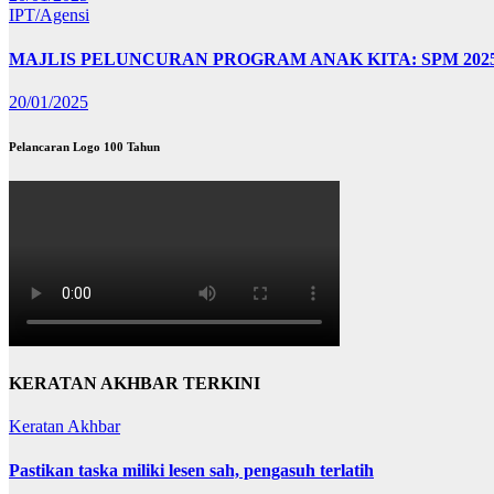
IPT/Agensi
MAJLIS PELUNCURAN PROGRAM ANAK KITA: SPM 202
20/01/2025
Pelancaran Logo 100 Tahun
KERATAN AKHBAR TERKINI
Keratan Akhbar
Pastikan taska miliki lesen sah, pengasuh terlatih