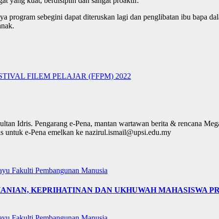
 yang kuat, berdisiplin dan sangat proaktif.
a program sebegini dapat diteruskan lagi dan penglibatan ibu bapa da
anak.
IVAL FILEM PELAJAR (FFPM) 2022
ultan Idris. Pengarang e-Pena, mantan wartawan berita & rencana Me
lis untuk e-Pena emelkan ke nazirul.ismail@upsi.edu.my
layu
Fakulti Pembangunan Manusia
OHANIAN, KEPRIHATINAN DAN UKHUWAH MAHASISWA 
layu
Fakulti Pembangunan Manusia