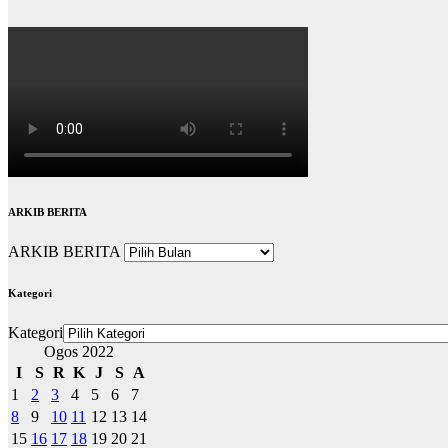
ARKIB BERITA
ARKIB BERITA
Kategori
Kategori
Ogos 2022
I
S
R
K
J
S
A
1
2
3
4
5
6
7
8
9
10
11
12
13
14
15
16
17
18
19
20
21