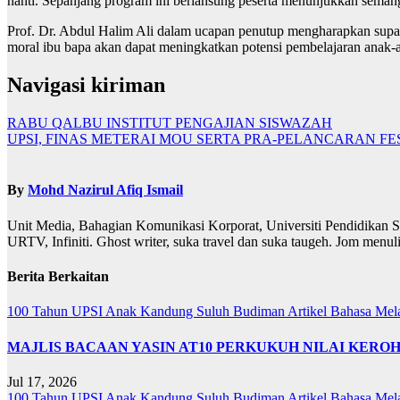
nanti. Sepanjang program ini berlansung peserta menunjukkan semangat
Prof. Dr. Abdul Halim Ali dalam ucapan penutup mengharapkan supay
moral ibu bapa akan dapat meningkatkan potensi pembelajaran anak-
Navigasi kiriman
RABU QALBU INSTITUT PENGAJIAN SISWAZAH
UPSI, FINAS METERAI MOU SERTA PRA-PELANCARAN FEST
By
Mohd Nazirul Afiq Ismail
Unit Media, Bahagian Komunikasi Korporat, Universiti Pendidikan S
URTV, Infiniti. Ghost writer, suka travel dan suka taugeh. Jom menu
Berita Berkaitan
100 Tahun UPSI
Anak Kandung Suluh Budiman
Artikel Bahasa Me
MAJLIS BACAAN YASIN AT10 PERKUKUH NILAI KER
Jul 17, 2026
100 Tahun UPSI
Anak Kandung Suluh Budiman
Artikel Bahasa Me