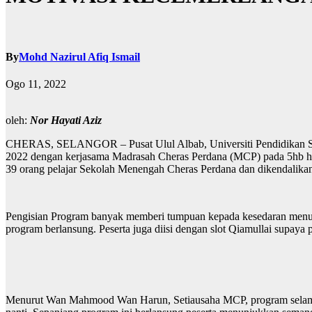
By
Mohd Nazirul Afiq Ismail
Ogo 11, 2022
oleh:
Nor Hayati Aziz
CHERAS, SELANGOR – Pusat Ulul Albab, Universiti Pendidikan Su
2022 dengan kerjasama Madrasah Cheras Perdana (MCP) pada 5hb hin
39 orang pelajar Sekolah Menengah Cheras Perdana dan dikendalikan
Pengisian Program banyak memberi tumpuan kepada kesedaran menunt
program berlansung. Peserta juga diisi dengan slot Qiamullai supay
Menurut Wan Mahmood Wan Harun, Setiausaha MCP, program selama d