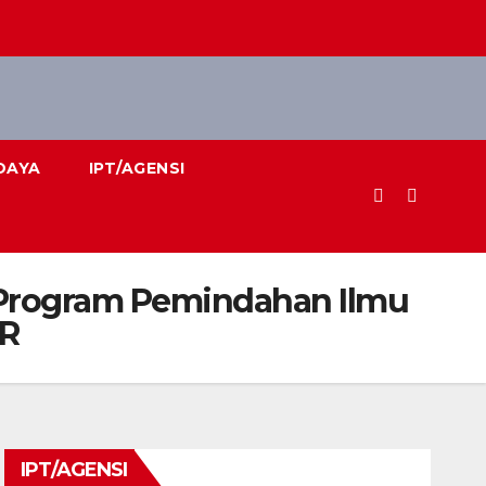
DAYA
IPT/AGENSI
 Program Pemindahan Ilmu
3R
IPT/AGENSI