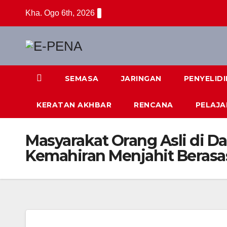
Skip
Kha. Ogo 6th, 2026
to
content
SEMASA
JARINGAN
PENYELID
KERATAN AKHBAR
RENCANA
PELAJA
Masyarakat Orang Asli di 
Kemahiran Menjahit Berasa