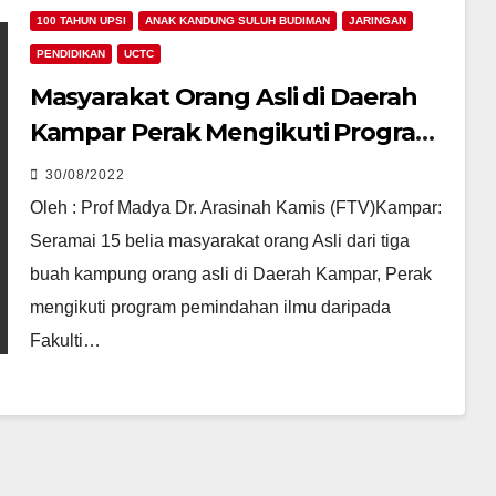
100 TAHUN UPSI
ANAK KANDUNG SULUH BUDIMAN
JARINGAN
PENDIDIKAN
UCTC
Masyarakat Orang Asli di Daerah
Kampar Perak Mengikuti Program
Pemindahan Ilmu Kemahiran
30/08/2022
Menjahit Berasaskan Fashion
Oleh : Prof Madya Dr. Arasinah Kamis (FTV)Kampar:
Sustainable dan 3R
Seramai 15 belia masyarakat orang Asli dari tiga
buah kampung orang asli di Daerah Kampar, Perak
mengikuti program pemindahan ilmu daripada
Fakulti…