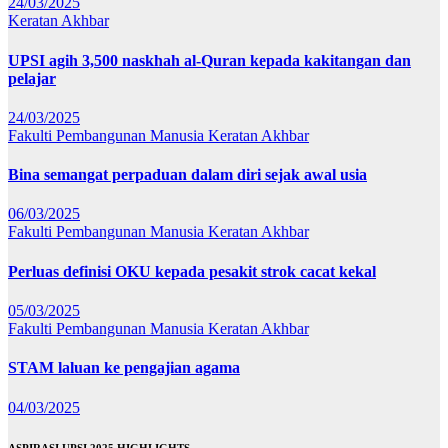
24/03/2025
Keratan Akhbar
UPSI agih 3,500 naskhah al-Quran kepada kakitangan dan
pelajar
24/03/2025
Fakulti Pembangunan Manusia
Keratan Akhbar
Bina semangat perpaduan dalam diri sejak awal usia
06/03/2025
Fakulti Pembangunan Manusia
Keratan Akhbar
Perluas definisi OKU kepada pesakit strok cacat kekal
05/03/2025
Fakulti Pembangunan Manusia
Keratan Akhbar
STAM laluan ke pengajian agama
04/03/2025
ASPIRASI UPSI 2025 HIGHLIGHTS