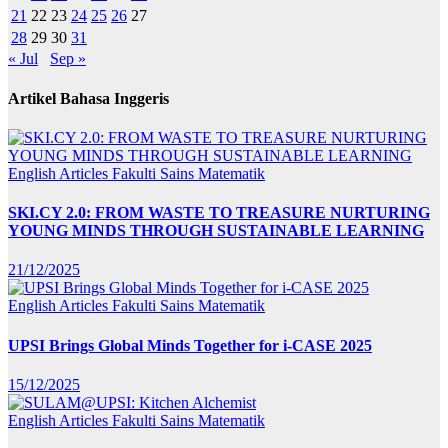
21
22
23
24
25
26
27
28
29
30
31
« Jul
Sep »
Artikel Bahasa Inggeris
English Articles
Fakulti Sains Matematik
SKI.CY 2.0: FROM WASTE TO TREASURE NURTURING
YOUNG MINDS THROUGH SUSTAINABLE LEARNING
21/12/2025
English Articles
Fakulti Sains Matematik
UPSI Brings Global Minds Together for i-CASE 2025
15/12/2025
English Articles
Fakulti Sains Matematik