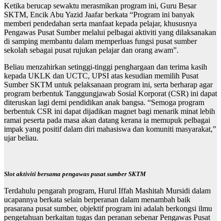
Ketika berucap sewaktu merasmikan program ini, Guru Besar
SKTM, Encik Abu Yazid Jaafar berkata “Program ini banyak
memberi pendedahan serta manfaat kepada pelajar, khususnya
Pengawas Pusat Sumber melalui pelbagai aktiviti yang dilaksanakan
di samping membantu dalam memperluas fungsi pusat sumber
sekolah sebagai pusat rujukan pelajar dan orang awam”.
Beliau menzahirkan setinggi-tinggi penghargaan dan terima kasih
kepada UKLK dan UCTC, UPSI atas kesudian memilih Pusat
Sumber SKTM untuk pelaksanaan program ini, serta berharap agar
program berbentuk Tanggungjawab Sosial Korporat (CSR) ini dapat
diteruskan lagi demi pendidikan anak bangsa. “Semoga program
berbentuk CSR ini dapat dijadikan magnet bagi menarik minat lebih
ramai peserta pada masa akan datang kerana ia memupuk pelbagai
impak yang positif dalam diri mahasiswa dan komuniti masyarakat,”
ujar beliau.
Slot aktiviti bersama pengawas pusat sumber SKTM
Terdahulu pengarah program, Hurul Iffah Mashitah Mursidi dalam
ucapannya berkata selain berperanan dalam menambah baik
prasarana pusat sumber, objektif program ini adalah berkongsi ilmu
pengetahuan berkaitan tugas dan peranan sebenar Pengawas Pusat