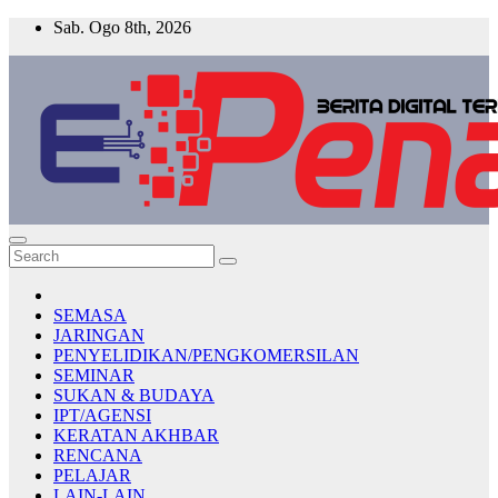
Skip
Sab. Ogo 8th, 2026
to
content
E-PENA
Berita Digital Terkini
SEMASA
JARINGAN
PENYELIDIKAN/PENGKOMERSILAN
SEMINAR
SUKAN & BUDAYA
IPT/AGENSI
KERATAN AKHBAR
RENCANA
PELAJAR
LAIN-LAIN