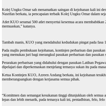
Kolej Ungku Omar sah menamatkan saingan di kejohanan kali ini de
Nasrifan berkata, ia pencapaian terbaik Kolej Ungku Omar dalam seja
Atlet KUO seramai 500 atlet menyertai kesemua acara membabitkan 20
memuaskan,” katanya.
Tambah manis, KUO yang mendahului kedudukan pingat pada fasa 1 da
Pada majlis pembukaan kejohanan, kontinjen perbarisan dan pasuk
yang memukau juri bagi merangkul pasukan perbarisan dan pasukan so
Perarakan perbarisan yang didahului dengan pasukan Latihan Pe
dipelajari dan diperkemaskan menjelang temasya sukan itu pada masa
Ketua Kontinjen KUO, Azreen Andang berkata, ini kejohanan terakhir
memberangsangkan dengan kerjasama semua pihak.
“Komitmen dan semangat kesukanan tinggi ditunjukkan oleh semua a
lepas dan lebih menarik, pada temasya kali ini, pentadbiran, felo,