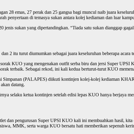
ngan 28 emas, 27 perak dan 25 gangsa bagi muncul naib juara kesel
rah penyertaan di temasya sukan antara kolej kediaman dan luar kampu
 jenis sukan yang dipertandingkan. “Tiada satu sukan dianggap gagal
n 2 itu turut diumumkan sebagai juara keseluruhan beberapa acara te
an sorak KUO yang mengenakan outfit serba biru dan jersi Super UPS
rak terbaik. Sebagai rekod, ini kali kedua berturut-turut KUO memena
gawai Simpanan (PALAPES) diikuti kontinjen kolej-kolej kediama
 akan datang.
nya selaku ketua kontinjen setelah edisi lepas KUO hanya berjaya men
tlet dan pengurusan Super UPSI KUO kali ini membuahkan hasil, kita
 felo siswa, MMK, serta warga KUO bersatu hati memberikan sepenuh k