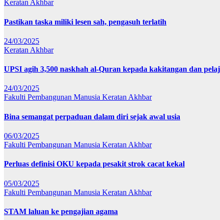
Keratan Akhbar
Pastikan taska miliki lesen sah, pengasuh terlatih
24/03/2025
Keratan Akhbar
UPSI agih 3,500 naskhah al-Quran kepada kakitangan dan pela
24/03/2025
Fakulti Pembangunan Manusia
Keratan Akhbar
Bina semangat perpaduan dalam diri sejak awal usia
06/03/2025
Fakulti Pembangunan Manusia
Keratan Akhbar
Perluas definisi OKU kepada pesakit strok cacat kekal
05/03/2025
Fakulti Pembangunan Manusia
Keratan Akhbar
STAM laluan ke pengajian agama