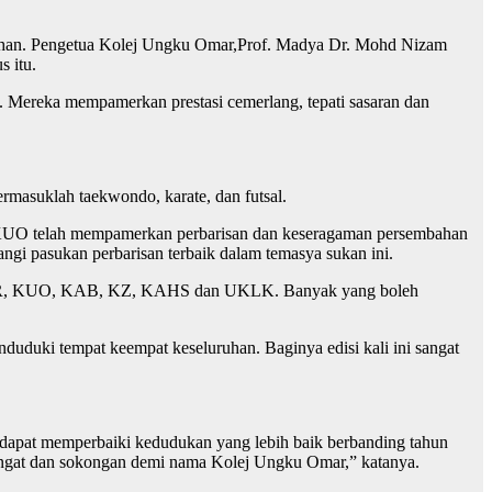
uruhan. Pengetua Kolej Ungku Omar,Prof. Madya Dr. Mohd Nizam
s itu.
. Mereka mempamerkan prestasi cemerlang, tepati sasaran dan
rmasuklah taekwondo, karate, dan futsal.
I KUO telah mempamerkan perbarisan dan keseragaman persembahan
ngi pasukan perbarisan terbaik dalam temasya sukan ini.
n KHAR, KUO, KAB, KZ, KAHS dan UKLK. Banyak yang boleh
duduki tempat keempat keseluruhan. Baginya edisi kali ini sangat
 dapat memperbaiki kedudukan yang lebih baik berbanding tahun
eringat dan sokongan demi nama Kolej Ungku Omar,” katanya.