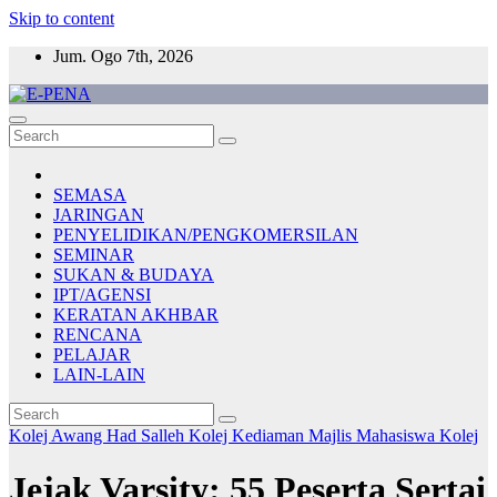
Skip to content
Jum. Ogo 7th, 2026
E-PENA
Berita Digital Terkini
SEMASA
JARINGAN
PENYELIDIKAN/PENGKOMERSILAN
SEMINAR
SUKAN & BUDAYA
IPT/AGENSI
KERATAN AKHBAR
RENCANA
PELAJAR
LAIN-LAIN
Kolej Awang Had Salleh
Kolej Kediaman
Majlis Mahasiswa Kolej
Jejak Varsity: 55 Peserta Sertai