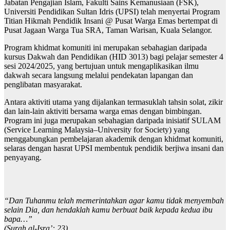
Jabatan Pengajian Islam, Fakulti Sains Kemanusiaan (FSK),
Universiti Pendidikan Sultan Idris (UPSI) telah menyertai Program
Titian Hikmah Pendidik Insani @ Pusat Warga Emas bertempat di
Pusat Jagaan Warga Tua SRA, Taman Warisan, Kuala Selangor.
Program khidmat komuniti ini merupakan sebahagian daripada
kursus Dakwah dan Pendidikan (HID 3013) bagi pelajar semester 4
sesi 2024/2025, yang bertujuan untuk mengaplikasikan ilmu
dakwah secara langsung melalui pendekatan lapangan dan
penglibatan masyarakat.
Antara aktiviti utama yang dijalankan termasuklah tahsin solat, zikir
dan lain-lain aktiviti bersama warga emas dengan bimbingan.
Program ini juga merupakan sebahagian daripada inisiatif SULAM
(Service Learning Malaysia–University for Society) yang
menggabungkan pembelajaran akademik dengan khidmat komuniti,
selaras dengan hasrat UPSI membentuk pendidik berjiwa insani dan
penyayang.
“Dan Tuhanmu telah memerintahkan agar kamu tidak menyembah
selain Dia, dan hendaklah kamu berbuat baik kepada kedua ibu
bapa…”
(Surah al-Isra’: 23)