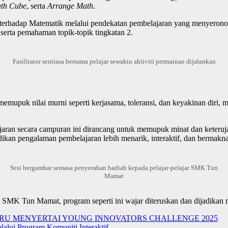
th Cube
, serta
Arrange Math
.
id terhadap Matematik melalui pendekatan pembelajaran yang menyerono
serta pemahaman topik-topik tingkatan 2.
Fasilitator sentiasa bersama pelajar sewaktu aktiviti permainan dijalankan
emupuk nilai murni seperti kerjasama, toleransi, dan keyakinan diri,
ajaran secara campuran ini dirancang untuk memupuk minat dan keter
dikan pengalaman pembelajaran lebih menarik, interaktif, dan bermakna
Sesi bergambar semasa penyerahan hadiah kepada pelajar-pelajar SMK Tun
Mamat
 dari SMK Tun Mamat, program seperti ini wajar diteruskan dan dijadik
RU MENYERTAI YOUNG INNOVATORS CHALLENGE 2025
lui Program Komuniti Interaktif