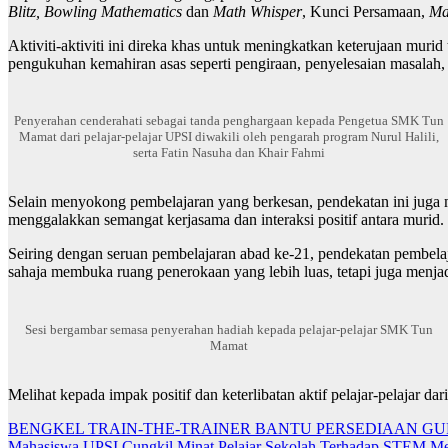
Blitz, Bowling Mathematics
dan
Math Whisper
, Kunci Persamaan,
Ma
Aktiviti-aktiviti ini direka khas untuk meningkatkan keterujaan mur
pengukuhan kemahiran asas seperti pengiraan, penyelesaian masalah, 
Penyerahan cenderahati sebagai tanda penghargaan kepada Pengetua SMK Tun
Mamat dari pelajar-pelajar UPSI diwakili oleh pengarah program Nurul Halili,
serta Fatin Nasuha dan Khair Fahmi
Selain menyokong pembelajaran yang berkesan, pendekatan ini juga m
menggalakkan semangat kerjasama dan interaksi positif antara murid.
Seiring dengan seruan pembelajaran abad ke-21, pendekatan pembel
sahaja membuka ruang penerokaan yang lebih luas, tetapi juga menja
Sesi bergambar semasa penyerahan hadiah kepada pelajar-pelajar SMK Tun
Mamat
Melihat kepada impak positif dan keterlibatan aktif pelajar-pelajar
Navigasi
BENGKEL TRAIN-THE-TRAINER BANTU PERSEDIAAN GU
Mahasiswa UPSI Cungkil Minat Pelajar Sekolah Terhadap STEM Mela