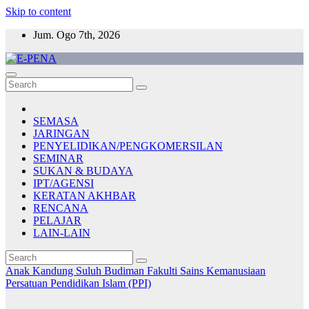
Skip to content
Jum. Ogo 7th, 2026
E-PENA
Berita Digital Terkini
SEMASA
JARINGAN
PENYELIDIKAN/PENGKOMERSILAN
SEMINAR
SUKAN & BUDAYA
IPT/AGENSI
KERATAN AKHBAR
RENCANA
PELAJAR
LAIN-LAIN
Anak Kandung Suluh Budiman
Fakulti Sains Kemanusiaan
Persatuan Pendidikan Islam (PPI)